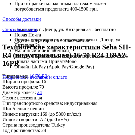
При отправке наложенным платежом может
потребоваться предоплата 400-1500 грн.
Способы доставки
Способы оплаты
Самовывоз г. Днепр, ул. Янтарная 2а - бесплатно
Новая Почта
Оплата при получении в точке выдачи г. Днепр, ул.
Другие операторы по согласованию
Янтарная 2а
Технические характеристики Seha SH-
Наличный и безналичный
R4 (индустриальная) 16/70 R24 169A2
Наложенный платеж - комиссия перевозчика до +2,9%
Оплата частями Приват/Mono
16PR
Онлайн LiqPay (Apple Pay/Google Pay)
Типоразмер:
16/70 R24
Подробнее о доставке и оплате
Ширина профиля:
16
Высота профиля:
70
Диаметр колеса:
24
Сезон:
всесезонная
Тип транспортного средства:
индустриальная
Шип/нешип:
нешип
Индекс нагрузки:
169
(до 5800 кг/кол)
Индекс скорости:
A2
(до 0 км/ч)
Страна производитель:
Turkey
Год производства:
24