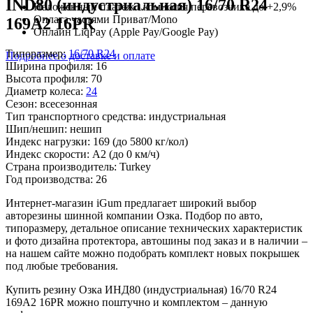
IND80 (индустриальная) 16/70 R24
Наложенный платеж - комиссия перевозчика до +2,9%
Оплата частями Приват/Mono
169A2 16PR
Онлайн LiqPay (Apple Pay/Google Pay)
Типоразмер:
16/70 R24
Подробнее о доставке и оплате
Ширина профиля:
16
Высота профиля:
70
Диаметр колеса:
24
Сезон:
всесезонная
Тип транспортного средства:
индустриальная
Шип/нешип:
нешип
Индекс нагрузки:
169
(до 5800 кг/кол)
Индекс скорости:
A2
(до 0 км/ч)
Страна производитель:
Turkey
Год производства:
26
Интернет-магазин iGum предлагает широкий выбор
авторезины шинной компании Озка. Подбор по авто,
типоразмеру, детальное описание технических характеристик
и фото дизайна протектора, автошины под заказ и в наличии –
на нашем сайте можно подобрать комплект новых покрышек
под любые требования.
Купить резину Озка ИНД80 (индустриальная) 16/70 R24
169A2 16PR можно поштучно и комплектом – данную