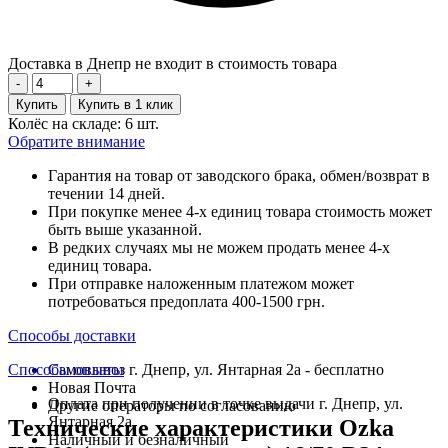
Доставка в Днепр не входит в стоимость товара
-
+
Купить
Купить в 1 клик
Колёс на складе: 6 шт.
Обратите внимание
Гарантия на товар от заводского брака, обмен/возврат в
течении 14 дней.
При покупке менее 4-х единиц товара стоимость может
быть выше указанной.
В редких случаях мы не можем продать менее 4-х
единиц товара.
При отправке наложенным платежом может
потребоваться предоплата 400-1500 грн.
Способы доставки
Способы оплаты
Самовывоз г. Днепр, ул. Янтарная 2а - бесплатно
Новая Почта
Оплата при получении в точке выдачи г. Днепр, ул.
Другие операторы по согласованию
Янтарная 2а
Технические характеристики Ozka
Наличный и безналичный