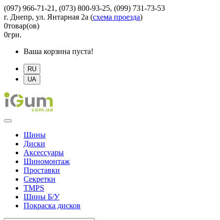
(097) 966-71-21, (073) 800-93-25, (099) 731-73-53
г. Днепр, ул. Янтарная 2а
(
схема проезда
)
0
товар(ов)
0
грн.
Ваша корзина пуста!
RU
UA
Шины
Диски
Аксессуары
Шиномонтаж
Проставки
Секретки
TMPS
Шины Б/У
Покраска дисков