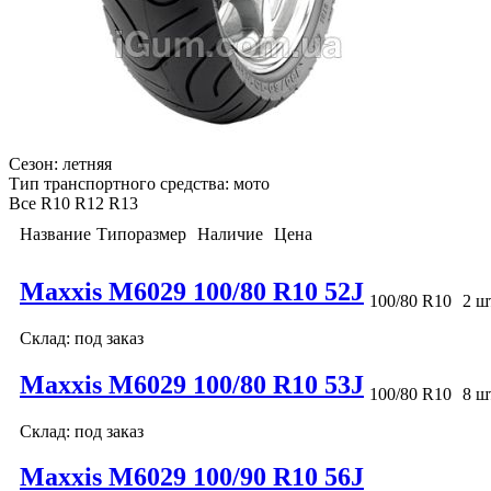
Сезон:
летняя
Тип транспортного средства:
мото
Все
R10
R12
R13
Название
Типоразмер
Наличие
Цена
Maxxis M6029 100/80 R10 52J
100/80 R10
2 ш
Склад: под заказ
Maxxis M6029 100/80 R10 53J
100/80 R10
8 ш
Склад: под заказ
Maxxis M6029 100/90 R10 56J