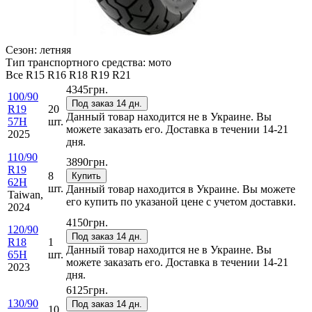
Сезон:
летняя
Тип транспортного средства:
мото
Все
R15
R16
R18
R19
R21
4345
грн.
100/90
Под заказ 14 дн.
R19
20
Данный товар находится не в Украине. Вы
57H
шт.
можете заказать его. Доставка в течении 14-21
2025
дня.
110/90
3890
грн.
R19
8
Купить
62H
шт.
Данный товар находится в Украине. Вы можете
Taiwan,
его купить по указаной цене с учетом доставки.
2024
4150
грн.
120/90
Под заказ 14 дн.
R18
1
Данный товар находится не в Украине. Вы
65H
шт.
можете заказать его. Доставка в течении 14-21
2023
дня.
6125
грн.
130/90
Под заказ 14 дн.
10