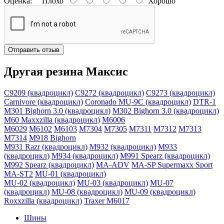
Оценка:
Плохо
Хорошо
Отправить отзыв
Другая резина Максис
C9209 (квадроцикл)
C9272 (квадроцикл)
C9273 (квадроцикл)
Carnivore (квадроцикл)
Coronado MU-9C (квадроцикл)
DTR-1
M301 Bighorn 3.0 (квадроцикл)
M302 Bighorn 3.0 (квадроцикл)
M60 Maxxzilla (квадроцикл)
M6006
M6029
M6102
M6103
M7304
M7305
M7311
M7312
M7313
M7314
M918 Bighorn
M931 Razr (квадроцикл)
M932 (квадроцикл)
M933
(квадроцикл)
M934 (квадроцикл)
M991 Spearz (квадроцикл)
M992 Spearz (квадроцикл)
MA-ADV
MA-SP Supermaxx Sport
MA-ST2
MU-01 (квадроцикл)
MU-02 (квадроцикл)
MU-03 (квадроцикл)
MU-07
(квадроцикл)
MU-08 (квадроцикл)
MU-09 (квадроцикл)
Roxxzilla (квадроцикл)
Traxer M6017
Шины