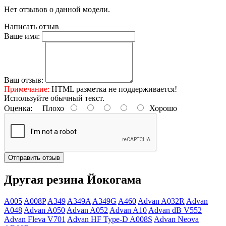
Нет отзывов о данной модели.
Написать отзыв
Ваше имя:
Ваш отзыв:
Примечание:
HTML разметка не поддерживается!
Используйте обычный текст.
Оценка:
Плохо
Хорошо
Отправить отзыв
Другая резина Йокогама
A005
A008P
A349
A349A
A349G
A460
Advan A032R
Advan
A048
Advan A050
Advan A052
Advan A10
Advan dB V552
Advan Fleva V701
Advan HF Type-D A008S
Advan Neova