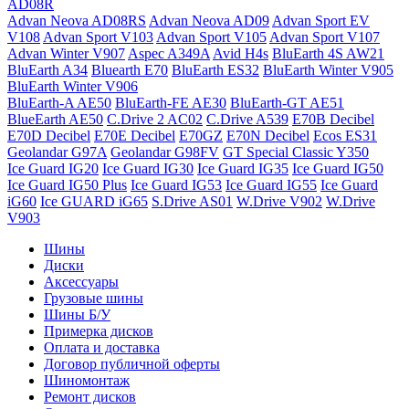
AD08R
Advan Neova AD08RS
Advan Neova AD09
Advan Sport EV
V108
Advan Sport V103
Advan Sport V105
Advan Sport V107
Advan Winter V907
Aspec A349A
Avid H4s
BluEarth 4S AW21
BluEarth A34
Bluearth E70
BluEarth ES32
BluEarth Winter V905
BluEarth Winter V906
BluEarth-A AE50
BluEarth-FE AE30
BluEarth-GT AE51
BlueEarth AE50
C.Drive 2 AC02
C.Drive A539
E70B Decibel
E70D Decibel
E70E Decibel
E70GZ
E70N Decibel
Ecos ES31
Geolandar G97A
Geolandar G98FV
GT Special Classic Y350
Ice Guard IG20
Ice Guard IG30
Ice Guard IG35
Ice Guard IG50
Ice Guard IG50 Plus
Ice Guard IG53
Ice Guard IG55
Ice Guard
iG60
Ice GUARD iG65
S.Drive AS01
W.Drive V902
W.Drive
V903
Шины
Диски
Аксессуары
Грузовые шины
Шины Б/У
Примерка дисков
Оплата и доставка
Договор публичной оферты
Шиномонтаж
Ремонт дисков