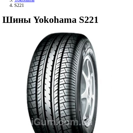
S221
Шины Yokohama S221