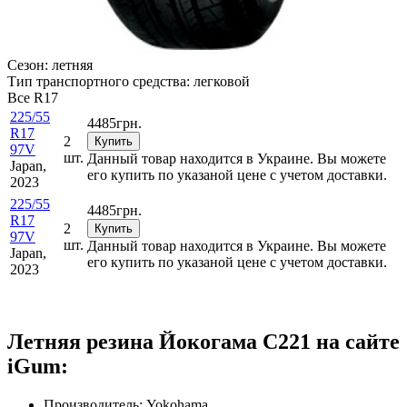
Сезон:
летняя
Тип транспортного средства:
легковой
Все
R17
225/55
4485
грн.
R17
2
Купить
97V
шт.
Данный товар находится в Украине. Вы можете
Japan,
его купить по указаной цене с учетом доставки.
2023
225/55
4485
грн.
R17
2
Купить
97V
шт.
Данный товар находится в Украине. Вы можете
Japan,
его купить по указаной цене с учетом доставки.
2023
Летняя резина Йокогама С221 на сайте
iGum:
Производитель: Yokohama.