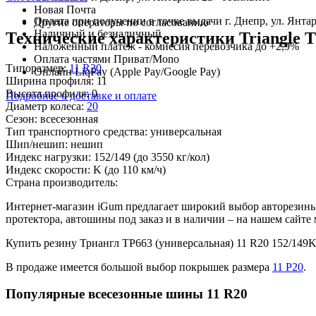
Новая Почта
Оплата при получении в точке выдачи г. Днепр, ул. Янтар
Другие операторы по согласованию
Наличный и безналичный
Технические характеристики Triangle T
Наложенный платеж - комиссия перевозчика до +2,9%
Оплата частями Приват/Mono
Типоразмер:
11 R20
Онлайн LiqPay (Apple Pay/Google Pay)
Ширина профиля:
11
Высота профиля:
0
Подробнее о доставке и оплате
Диаметр колеса:
20
Сезон:
всесезонная
Тип транспортного средства:
универсальная
Шип/нешип:
нешип
Индекс нагрузки:
152/149
(до 3550 кг/кол)
Индекс скорости:
K
(до 110 км/ч)
Страна производитель:
Интернет-магазин iGum предлагает широкий выбор авторезины 
протектора, автошины под заказ и в наличии – на нашем сайт
Купить резину Триангл ТР663 (универсальная) 11 R20 152/14
В продаже имеется большой выбор покрышек размера
11 Р20
.
Популярные всесезонные шины 11 R20