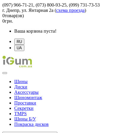
(097) 966-71-21, (073) 800-93-25, (099) 731-73-53
г. Днепр, ул. Янтарная 2а
(
схема проезда
)
0
товар(ов)
0
грн.
Ваша корзина пуста!
RU
UA
Шины
Диски
Аксессуары
Шиномонтаж
Проставки
Секретки
TMPS
Шины Б/У
Покраска дисков