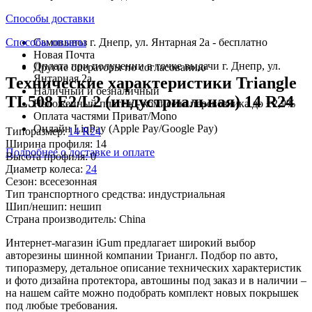
Способы доставки
Способы оплаты
Самовывоз г. Днепр, ул. Янтарная 2а - бесплатно
Новая Почта
Оплата при получении в точке выдачи г. Днепр, ул.
Другие операторы по согласованию
Янтарная 2а
Технические характеристики Triangle
Наличный и безналичный
TL508 E2/L2 (индустриальная) 14 R24
Наложенный платеж - комиссия перевозчика до +2,9%
Оплата частями Приват/Mono
Онлайн LiqPay (Apple Pay/Google Pay)
Типоразмер:
14 R24
Ширина профиля:
14
Подробнее о доставке и оплате
Высота профиля:
0
Диаметр колеса:
24
Сезон:
всесезонная
Тип транспортного средства:
индустриальная
Шип/нешип:
нешип
Страна производитель:
China
Интернет-магазин iGum предлагает широкий выбор
авторезины шинной компании Триангл. Подбор по авто,
типоразмеру, детальное описание технических характеристик
и фото дизайна протектора, автошины под заказ и в наличии –
на нашем сайте можно подобрать комплект новых покрышек
под любые требования.