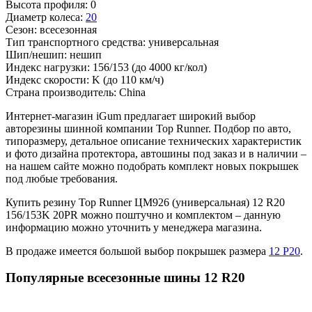
Высота профиля:
0
Диаметр колеса:
20
Сезон:
всесезонная
Тип транспортного средства:
универсальная
Шип/нешип:
нешип
Индекс нагрузки:
156/153
(до 4000 кг/кол)
Индекс скорости:
K
(до 110 км/ч)
Страна производитель:
China
Интернет-магазин iGum предлагает широкий выбор
авторезины шинной компании Top Runner. Подбор по авто,
типоразмеру, детальное описание технических характеристик
и фото дизайна протектора, автошины под заказ и в наличии –
на нашем сайте можно подобрать комплект новых покрышек
под любые требования.
Купить резину Top Runner ЦМ926 (универсальная) 12 R20
156/153K 20PR можно поштучно и комплектом – данную
информацию можно уточнить у менеджера магазина.
В продаже имеется большой выбор покрышек размера
12 Р20
.
Популярные всесезонные шины 12 R20