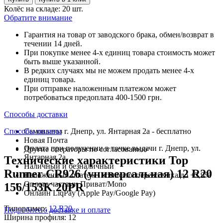
Колёс на складе: 20 шт.
Обратите внимание
Гарантия на товар от заводского брака, обмен/возврат в
течении 14 дней.
При покупке менее 4-х единиц товара стоимость может
быть выше указанной.
В редких случаях мы не можем продать менее 4-х
единиц товара.
При отправке наложенным платежом может
потребоваться предоплата 400-1500 грн.
Способы доставки
Способы оплаты
Самовывоз г. Днепр, ул. Янтарная 2а - бесплатно
Новая Почта
Оплата при получении в точке выдачи г. Днепр, ул.
Другие операторы по согласованию
Янтарная 2а
Технические характеристики Top
Наличный и безналичный
Runner CR926 (универсальная) 12 R20
Наложенный платеж - комиссия перевозчика до +2,9%
Оплата частями Приват/Mono
156/153K 20PR
Онлайн LiqPay (Apple Pay/Google Pay)
Типоразмер:
12 R20
Подробнее о доставке и оплате
Ширина профиля:
12