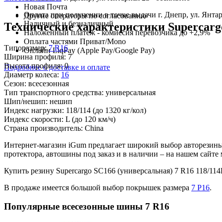
Новая Почта
Оплата при получении в точке выдачи г. Днепр, ул. Янтар
Другие операторы по согласованию
Наличный и безналичный
Технические характеристики Supercargo
Наложенный платеж - комиссия перевозчика до +2,9%
Оплата частями Приват/Mono
Типоразмер:
7 R16
Онлайн LiqPay (Apple Pay/Google Pay)
Ширина профиля:
7
Высота профиля:
0
Подробнее о доставке и оплате
Диаметр колеса:
16
Сезон:
всесезонная
Тип транспортного средства:
универсальная
Шип/нешип:
нешип
Индекс нагрузки:
118/114
(до 1320 кг/кол)
Индекс скорости:
L
(до 120 км/ч)
Страна производитель:
China
Интернет-магазин iGum предлагает широкий выбор авторезины 
протектора, автошины под заказ и в наличии – на нашем сайт
Купить резину Supercargo SC166 (универсальная) 7 R16 118/
В продаже имеется большой выбор покрышек размера
7 Р16
.
Популярные всесезонные шины 7 R16