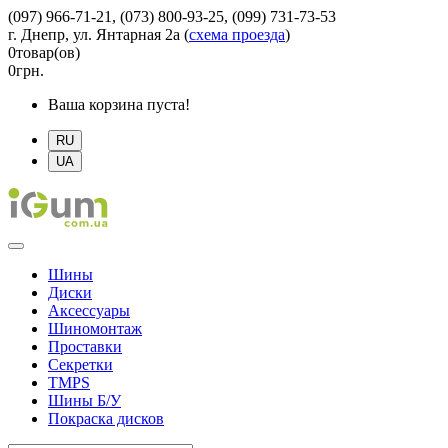
(097) 966-71-21, (073) 800-93-25, (099) 731-73-53
г. Днепр, ул. Янтарная 2а
(
схема проезда
)
0
товар(ов)
0
грн.
Ваша корзина пуста!
RU
UA
Шины
Диски
Аксессуары
Шиномонтаж
Проставки
Секретки
TMPS
Шины Б/У
Покраска дисков