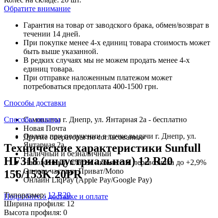
Обратите внимание
Гарантия на товар от заводского брака, обмен/возврат в
течении 14 дней.
При покупке менее 4-х единиц товара стоимость может
быть выше указанной.
В редких случаях мы не можем продать менее 4-х
единиц товара.
При отправке наложенным платежом может
потребоваться предоплата 400-1500 грн.
Способы доставки
Способы оплаты
Самовывоз г. Днепр, ул. Янтарная 2а - бесплатно
Новая Почта
Оплата при получении в точке выдачи г. Днепр, ул.
Другие операторы по согласованию
Янтарная 2а
Технические характеристики Sunfull
Наличный и безналичный
HF318 (индустриальная) 12 R20
Наложенный платеж - комиссия перевозчика до +2,9%
Оплата частями Приват/Mono
156/153K 20PR
Онлайн LiqPay (Apple Pay/Google Pay)
Типоразмер:
12 R20
Подробнее о доставке и оплате
Ширина профиля:
12
Высота профиля:
0