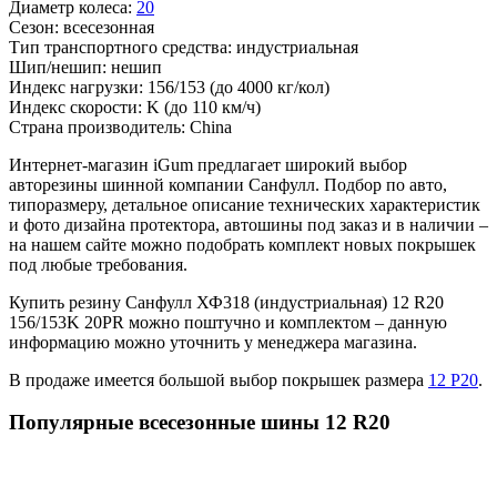
Диаметр колеса:
20
Сезон:
всесезонная
Тип транспортного средства:
индустриальная
Шип/нешип:
нешип
Индекс нагрузки:
156/153
(до 4000 кг/кол)
Индекс скорости:
K
(до 110 км/ч)
Страна производитель:
China
Интернет-магазин iGum предлагает широкий выбор
авторезины шинной компании Санфулл. Подбор по авто,
типоразмеру, детальное описание технических характеристик
и фото дизайна протектора, автошины под заказ и в наличии –
на нашем сайте можно подобрать комплект новых покрышек
под любые требования.
Купить резину Санфулл ХФ318 (индустриальная) 12 R20
156/153K 20PR можно поштучно и комплектом – данную
информацию можно уточнить у менеджера магазина.
В продаже имеется большой выбор покрышек размера
12 Р20
.
Популярные всесезонные шины 12 R20