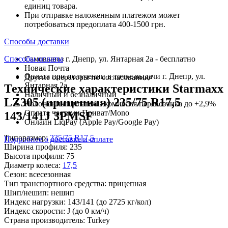
единиц товара.
При отправке наложенным платежом может
потребоваться предоплата 400-1500 грн.
Способы доставки
Способы оплаты
Самовывоз г. Днепр, ул. Янтарная 2а - бесплатно
Новая Почта
Оплата при получении в точке выдачи г. Днепр, ул.
Другие операторы по согласованию
Янтарная 2а
Технические характеристики Starmaxx
Наличный и безналичный
LZ305 (прицепная) 235/75 R17,5
Наложенный платеж - комиссия перевозчика до +2,9%
Оплата частями Приват/Mono
143/141J 3PMSF
Онлайн LiqPay (Apple Pay/Google Pay)
Типоразмер:
235/75 R17,5
Подробнее о доставке и оплате
Ширина профиля:
235
Высота профиля:
75
Диаметр колеса:
17,5
Сезон:
всесезонная
Тип транспортного средства:
прицепная
Шип/нешип:
нешип
Индекс нагрузки:
143/141
(до 2725 кг/кол)
Индекс скорости:
J
(до 0 км/ч)
Страна производитель:
Turkey