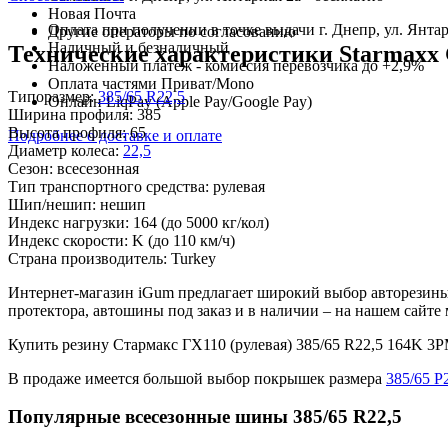
Новая Почта
Оплата при получении в точке выдачи г. Днепр, ул. Янтар
Другие операторы по согласованию
Наличный и безналичный
Технические характеристики Starmaxx 
Наложенный платеж - комиссия перевозчика до +2,9%
Оплата частями Приват/Mono
Типоразмер:
385/65 R22,5
Онлайн LiqPay (Apple Pay/Google Pay)
Ширина профиля:
385
Высота профиля:
65
Подробнее о доставке и оплате
Диаметр колеса:
22,5
Сезон:
всесезонная
Тип транспортного средства:
рулевая
Шип/нешип:
нешип
Индекс нагрузки:
164
(до 5000 кг/кол)
Индекс скорости:
K
(до 110 км/ч)
Страна производитель:
Turkey
Интернет-магазин iGum предлагает широкий выбор авторезины 
протектора, автошины под заказ и в наличии – на нашем сайт
Купить резину Стармакс ГХ110 (рулевая) 385/65 R22,5 164K 
В продаже имеется большой выбор покрышек размера
385/65 Р
Популярные всесезонные шины 385/65 R22,5