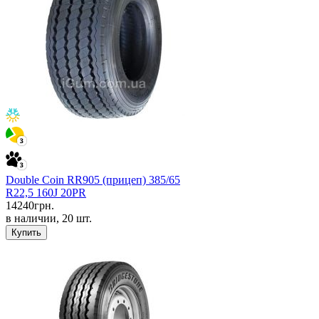
Double Coin RR905 (прицеп) 385/65
R22,5 160J 20PR
14240
грн.
в наличии, 20 шт.
Купить