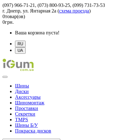
(097) 966-71-21, (073) 800-93-25, (099) 731-73-53
г. Днепр, ул. Янтарная 2а
(
схема проезда
)
0
товар(ов)
0
грн.
Ваша корзина пуста!
RU
UA
Шины
Диски
Аксессуары
Шиномонтаж
Проставки
Секретки
TMPS
Шины Б/У
Покраска дисков