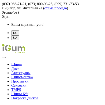
(097) 966-71-21, (073) 800-93-25, (099) 731-73-53
г. Днепр, ул. Янтарная 2а
(
схема проезда
)
0
товар(ов)
0
грн.
Ваша корзина пуста!
RU
UA
Шины
Диски
Аксессуары
Шиномонтаж
Проставки
Секретки
TMPS
Шины Б/У
Покраска дисков