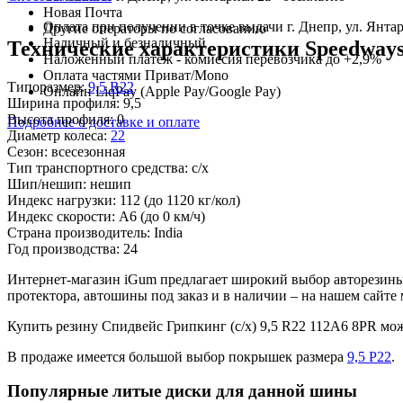
Новая Почта
Оплата при получении в точке выдачи г. Днепр, ул. Янтар
Другие операторы по согласованию
Наличный и безналичный
Технические характеристики Speedways G
Наложенный платеж - комиссия перевозчика до +2,9%
Оплата частями Приват/Mono
Типоразмер:
9,5 R22
Онлайн LiqPay (Apple Pay/Google Pay)
Ширина профиля:
9,5
Высота профиля:
0
Подробнее о доставке и оплате
Диаметр колеса:
22
Сезон:
всесезонная
Тип транспортного средства:
с/х
Шип/нешип:
нешип
Индекс нагрузки:
112
(до 1120 кг/кол)
Индекс скорости:
A6
(до 0 км/ч)
Страна производитель:
India
Год производства:
24
Интернет-магазин iGum предлагает широкий выбор авторезины 
протектора, автошины под заказ и в наличии – на нашем сайт
Купить резину Спидвейс Грипкинг (с/х) 9,5 R22 112A6 8PR м
В продаже имеется большой выбор покрышек размера
9,5 Р22
.
Популярные литые диски для данной шины