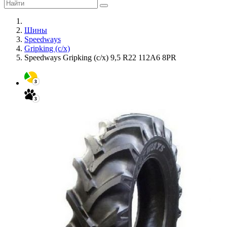
Шины
Speedways
Gripking (с/х)
Speedways Gripking (с/х) 9,5 R22 112A6 8PR