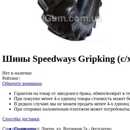
Шины Speedways Gripking (с/х
Нет в наличии
Рейтинг:
Обратите внимание
Гарантия на товар от заводского брака, обмен/возврат в т
При покупке менее 4-х единиц товара стоимость может б
В редких случаях мы не можем продать менее 4-х единиц 
При отправке наложенным платежом может потребоваться
Способы доставки
Способы оплаты
Самовывоз г. Днепр, ул. Янтарная 2а - бесплатно