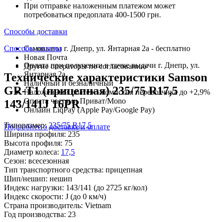
При отправке наложенным платежом может
потребоваться предоплата 400-1500 грн.
Способы доставки
Способы оплаты
Самовывоз г. Днепр, ул. Янтарная 2а - бесплатно
Новая Почта
Оплата при получении в точке выдачи г. Днепр, ул.
Другие операторы по согласованию
Янтарная 2а
Технические характеристики Samson
Наличный и безналичный
GR-T1 (прицепная) 235/75 R17,5
Наложенный платеж - комиссия перевозчика до +2,9%
Оплата частями Приват/Mono
143/141J 16PR
Онлайн LiqPay (Apple Pay/Google Pay)
Типоразмер:
235/75 R17,5
Подробнее о доставке и оплате
Ширина профиля:
235
Высота профиля:
75
Диаметр колеса:
17,5
Сезон:
всесезонная
Тип транспортного средства:
прицепная
Шип/нешип:
нешип
Индекс нагрузки:
143/141
(до 2725 кг/кол)
Индекс скорости:
J
(до 0 км/ч)
Страна производитель:
Vietnam
Год производства:
23