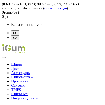
(097) 966-71-21, (073) 800-93-25, (099) 731-73-53
г. Днепр, ул. Янтарная 2а
(
схема проезда
)
0
товар(ов)
0
грн.
Ваша корзина пуста!
RU
UA
Шины
Диски
Аксессуары
Шиномонтаж
Проставки
Секретки
TMPS
Шины Б/У
Покраска дисков