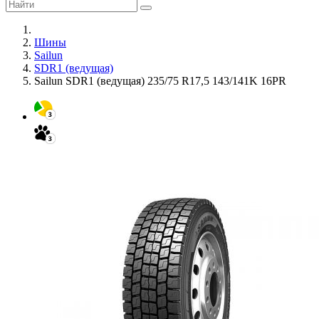
Шины
Sailun
SDR1 (ведущая)
Sailun SDR1 (ведущая) 235/75 R17,5 143/141K 16PR