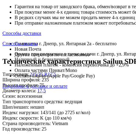
Гарантия на товар от заводского брака, обмен/возврат в т
При покупке менее 4-х единиц товара стоимость может б
В редких случаях мы не можем продать менее 4-х единиц 
При отправке наложенным платежом может потребоваться
Способы доставки
Способы оплаты
Самовывоз г. Днепр, ул. Янтарная 2а - бесплатно
Новая Почта
Оплата при получении в точке выдачи г. Днепр, ул. Янтар
Другие операторы по согласованию
Наличный и безналичный
Технические характеристики Sailun SDR
Наложенный платеж - комиссия перевозчика до +2,9%
Оплата частями Приват/Mono
Типоразмер:
235/75 R17,5
Онлайн LiqPay (Apple Pay/Google Pay)
Ширина профиля:
235
Высота профиля:
75
Подробнее о доставке и оплате
Диаметр колеса:
17,5
Сезон:
всесезонная
Тип транспортного средства:
ведущая
Шип/нешип:
нешип
Индекс нагрузки:
143/141
(до 2725 кг/кол)
Индекс скорости:
K
(до 110 км/ч)
Страна производитель:
Vietnam
Год производства:
25