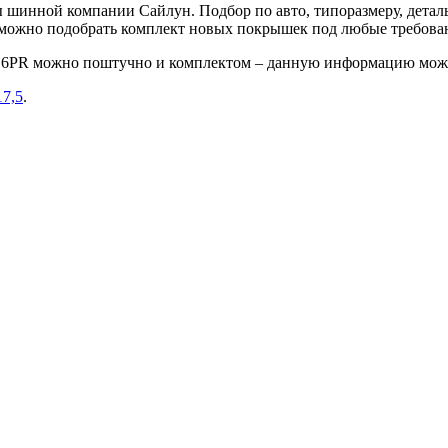
шинной компании Сайлун. Подбор по авто, типоразмеру, деталь
е можно подобрать комплект новых покрышек под любые требова
 16PR можно поштучно и комплектом – данную информацию можн
17,5
.