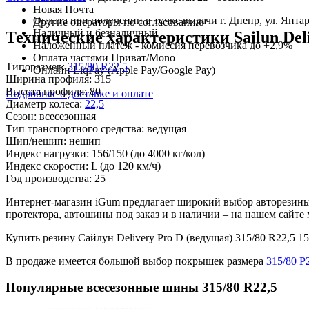
Новая Почта
Оплата при получении в точке выдачи г. Днепр, ул. Янтар
Другие операторы по согласованию
Наличный и безналичный
Технические характеристики Sailun Del
Наложенный платеж - комиссия перевозчика до +2,9%
Оплата частями Приват/Mono
Типоразмер:
315/80 R22,5
Онлайн LiqPay (Apple Pay/Google Pay)
Ширина профиля:
315
Высота профиля:
80
Подробнее о доставке и оплате
Диаметр колеса:
22,5
Сезон:
всесезонная
Тип транспортного средства:
ведущая
Шип/нешип:
нешип
Индекс нагрузки:
156/150
(до 4000 кг/кол)
Индекс скорости:
L
(до 120 км/ч)
Год производства:
25
Интернет-магазин iGum предлагает широкий выбор авторезины 
протектора, автошины под заказ и в наличии – на нашем сайт
Купить резину Сайлун Delivery Pro D (ведущая) 315/80 R22,
В продаже имеется большой выбор покрышек размера
315/80 Р
Популярные всесезонные шины 315/80 R22,5