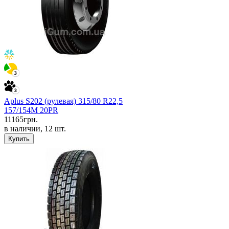
Aplus S202 (рулевая) 315/80 R22,5
157/154M 20PR
11165
грн.
в наличии, 12 шт.
Купить