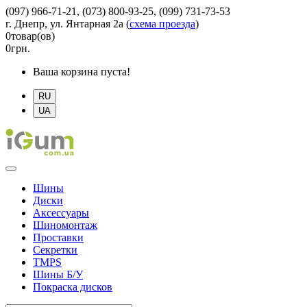
(097) 966-71-21, (073) 800-93-25, (099) 731-73-53
г. Днепр, ул. Янтарная 2а
(
схема проезда
)
0
товар(ов)
0
грн.
Ваша корзина пуста!
RU
UA
Шины
Диски
Аксессуары
Шиномонтаж
Проставки
Секретки
TMPS
Шины Б/У
Покраска дисков