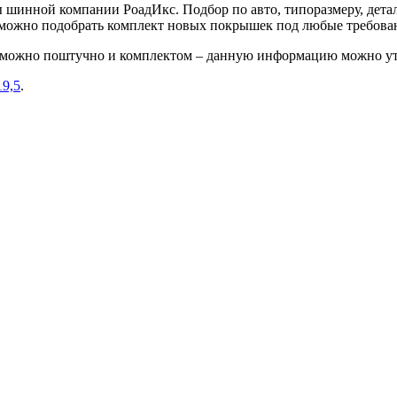
шинной компании РоадИкс. Подбор по авто, типоразмеру, детал
е можно подобрать комплект новых покрышек под любые требова
1J можно поштучно и комплектом – данную информацию можно ут
19,5
.