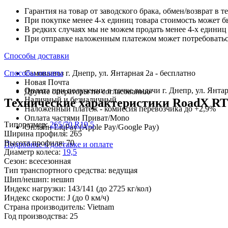
Гарантия на товар от заводского брака, обмен/возврат в т
При покупке менее 4-х единиц товара стоимость может б
В редких случаях мы не можем продать менее 4-х единиц 
При отправке наложенным платежом может потребоваться
Способы доставки
Способы оплаты
Самовывоз г. Днепр, ул. Янтарная 2а - бесплатно
Новая Почта
Оплата при получении в точке выдачи г. Днепр, ул. Янтар
Другие операторы по согласованию
Наличный и безналичный
Технические характеристики RoadX RT78
Наложенный платеж - комиссия перевозчика до +2,9%
Оплата частями Приват/Mono
Типоразмер:
265/70 R19,5
Онлайн LiqPay (Apple Pay/Google Pay)
Ширина профиля:
265
Высота профиля:
70
Подробнее о доставке и оплате
Диаметр колеса:
19,5
Сезон:
всесезонная
Тип транспортного средства:
ведущая
Шип/нешип:
нешип
Индекс нагрузки:
143/141
(до 2725 кг/кол)
Индекс скорости:
J
(до 0 км/ч)
Страна производитель:
Vietnam
Год производства:
25