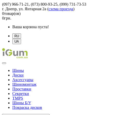
(097) 966-71-21, (073) 800-93-25, (099) 731-73-53
г. Днепр, ул. Янтарная 2а
(
схема проезда
)
0
товар(ов)
0
грн.
Ваша корзина пуста!
RU
UA
Шины
Диски
Аксессуары
Шиномонтаж
Проставки
Секретки
TMPS
Шины Б/У
Покраска дисков