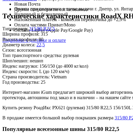
Новая Почта
Оплата при получении в точке выдачи г. Днепр, ул. Янтар
Другие операторы по согласованию
Наличный и безналичный
Технические характеристики RoadX RH6
Наложенный платеж - комиссия перевозчика до +2,9%
Оплата частями Приват/Mono
Типоразмер:
315/80 R22,5
Онлайн LiqPay (Apple Pay/Google Pay)
Ширина профиля:
315
Высота профиля:
80
Подробнее о доставке и оплате
Диаметр колеса:
22,5
Сезон:
всесезонная
Тип транспортного средства:
рулевая
Шип/нешип:
нешип
Индекс нагрузки:
156/150
(до 4000 кг/кол)
Индекс скорости:
L
(до 120 км/ч)
Страна производитель:
Vietnam
Год производства:
25
Интернет-магазин iGum предлагает широкий выбор авторезины 
протектора, автошины под заказ и в наличии – на нашем сайт
Купить резину РоадИкс РХ621 (рулевая) 315/80 R22,5 156/15
В продаже имеется большой выбор покрышек размера
315/80 Р
Популярные всесезонные шины 315/80 R22,5