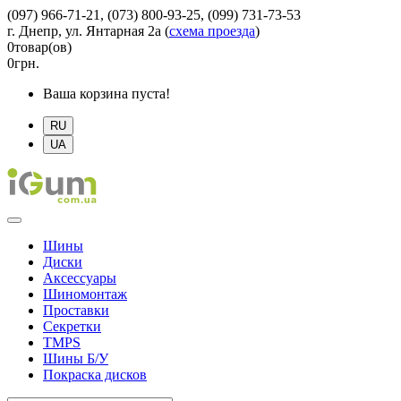
(097) 966-71-21, (073) 800-93-25, (099) 731-73-53
г. Днепр, ул. Янтарная 2а
(
схема проезда
)
0
товар(ов)
0
грн.
Ваша корзина пуста!
RU
UA
Шины
Диски
Аксессуары
Шиномонтаж
Проставки
Секретки
TMPS
Шины Б/У
Покраска дисков