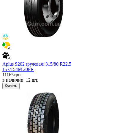
Aplus S202 (рулевая) 315/80 R22,5
157/154M 20PR
11165
грн.
в наличии, 12 шт.
Купить