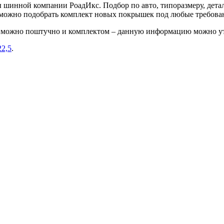
шинной компании РоадИкс. Подбор по авто, типоразмеру, детал
е можно подобрать комплект новых покрышек под любые требова
L можно поштучно и комплектом – данную информацию можно ут
22,5
.