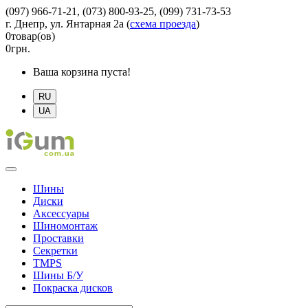
(097) 966-71-21, (073) 800-93-25, (099) 731-73-53
г. Днепр, ул. Янтарная 2а
(
схема проезда
)
0
товар(ов)
0
грн.
Ваша корзина пуста!
RU
UA
Шины
Диски
Аксессуары
Шиномонтаж
Проставки
Секретки
TMPS
Шины Б/У
Покраска дисков