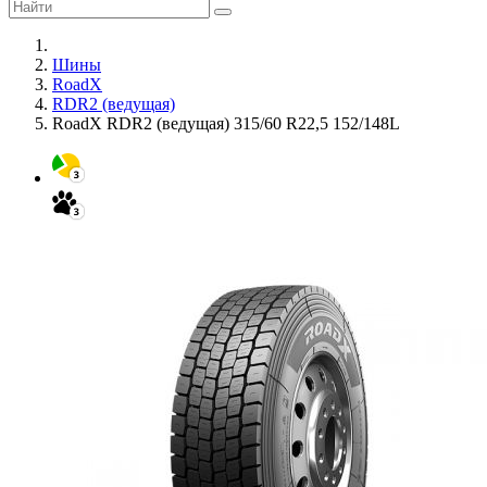
Шины
RoadX
RDR2 (ведущая)
RoadX RDR2 (ведущая) 315/60 R22,5 152/148L