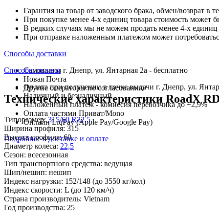
Гарантия на товар от заводского брака, обмен/возврат в т
При покупке менее 4-х единиц товара стоимость может б
В редких случаях мы не можем продать менее 4-х единиц 
При отправке наложенным платежом может потребоваться
Способы доставки
Способы оплаты
Самовывоз г. Днепр, ул. Янтарная 2а - бесплатно
Новая Почта
Оплата при получении в точке выдачи г. Днепр, ул. Янтар
Другие операторы по согласованию
Наличный и безналичный
Технические характеристики RoadX RDR
Наложенный платеж - комиссия перевозчика до +2,9%
Оплата частями Приват/Mono
Типоразмер:
315/60 R22,5
Онлайн LiqPay (Apple Pay/Google Pay)
Ширина профиля:
315
Высота профиля:
60
Подробнее о доставке и оплате
Диаметр колеса:
22,5
Сезон:
всесезонная
Тип транспортного средства:
ведущая
Шип/нешип:
нешип
Индекс нагрузки:
152/148
(до 3550 кг/кол)
Индекс скорости:
L
(до 120 км/ч)
Страна производитель:
Vietnam
Год производства:
25