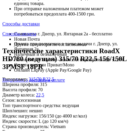
единиц товара.
При отправке наложенным платежом может
потребоваться предоплата 400-1500 грн.
Способы доставки
Способы оплаты
Самовывоз г. Днепр, ул. Янтарная 2а - бесплатно
Новая Почта
Оплата при получении в точке выдачи г. Днепр, ул.
Другие операторы по согласованию
Янтарная 2а
Технические характеристики RoadX
Наличный и безналичный
HD780 (ведущая) 315/70 R22,5 156/150L
Наложенный платеж - комиссия перевозчика до +2,9%
Оплата частями Приват/Mono
3PMSF 18PR
Онлайн LiqPay (Apple Pay/Google Pay)
Типоразмер:
315/70 R22,5
Подробнее о доставке и оплате
Ширина профиля:
315
Высота профиля:
70
Диаметр колеса:
22,5
Сезон:
всесезонная
Тип транспортного средства:
ведущая
Шип/нешип:
нешип
Индекс нагрузки:
156/150
(до 4000 кг/кол)
Индекс скорости:
L
(до 120 км/ч)
Страна производитель:
Vietnam