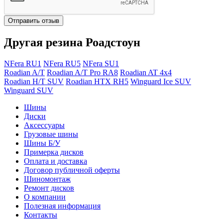
Отправить отзыв
Другая резина Роадстоун
NFera RU1
NFera RU5
NFera SU1
Roadian A/T
Roadian A/T Pro RA8
Roadian AT 4x4
Roadian H/T SUV
Roadian HTX RH5
Winguard Ice SUV
Winguard SUV
Шины
Диски
Аксессуары
Грузовые шины
Шины Б/У
Примерка дисков
Оплата и доставка
Договор публичной оферты
Шиномонтаж
Ремонт дисков
О компании
Полезная информация
Контакты