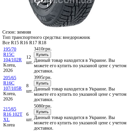
Сезон:
зимняя
Тип транспортного средства:
внедорожник
Все
R15
R16
R17
R18
3410
грн.
195/70
R15C
Купить
12
104/102R
Данный товар находится в Украине. Вы
шт.
Korea,
можете его купить по указаной цене с учетом
2026
доставки.
3995
грн.
205/65
R16C
Купить
8
107/105R
Данный товар находится в Украине. Вы
шт.
Korea,
можете его купить по указаной цене с учетом
2026
доставки.
5080
грн.
215/65
Купить
R16 102T
6
Данный товар находится в Украине. Вы
XL
шт.
можете его купить по указаной цене с учетом
Korea
доставки.