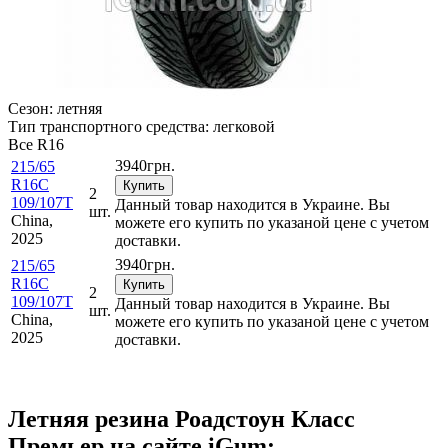
Сезон:
летняя
Тип транспортного средства:
легковой
Все
R16
3940
грн.
215/65
R16C
Купить
2
109/107T
Данный товар находится в Украине. Вы
шт.
China,
можете его купить по указаной цене с учетом
2025
доставки.
3940
грн.
215/65
R16C
Купить
2
109/107T
Данный товар находится в Украине. Вы
шт.
China,
можете его купить по указаной цене с учетом
2025
доставки.
Летняя резина Роадстоун Класс
Премьер на сайте iGum: