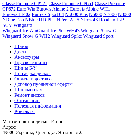
Classe Premiere CP521
Classe Premiere CP661
Classe Premiere
CP672
Euro Win
Eurovis Alpine 2
Eurovis Alpine WH1
Eurovis HP 02
Eurovis Sport 04
N5000 Plus
N6000
N7000
N8000
NBlue Eco
NBlue HD Plus
NFera AU5
NPriz 4S
Roadian H/P
SUV
Winguard
Winguard Ice
WinGuard Ice Plus WH43
Winguard Snow G
Winguard Snow G WH2
Winguard Spike
Winguard Sport
Шины
Диски
Аксессуары
Грузовые шины
Шины Б/У
Примерка дисков
Оплата и доставка
Договор публичной оферты
Шиномонтаж
Ремонт дисков
О компании
Полезная информация
Контакты
Магазин шин и дисков IGum
Адрес:
49000
Украина
,
Днепр
,
ул. Янтарная 2а