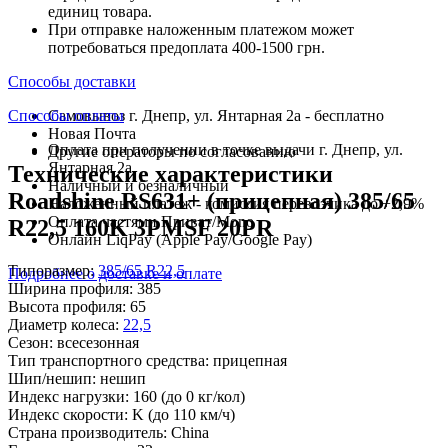
единиц товара.
При отправке наложенным платежом может
потребоваться предоплата 400-1500 грн.
Способы доставки
Способы оплаты
Самовывоз г. Днепр, ул. Янтарная 2а - бесплатно
Новая Почта
Оплата при получении в точке выдачи г. Днепр, ул.
Другие операторы по согласованию
Янтарная 2а
Технические характеристики
Наличный и безналичный
Roadshine RS631+ (прицепная) 385/65
Наложенный платеж - комиссия перевозчика до +2,9%
Оплата частями Приват/Mono
R22,5 160K 3PMSF 20PR
Онлайн LiqPay (Apple Pay/Google Pay)
Типоразмер:
385/65 R22,5
Подробнее о доставке и оплате
Ширина профиля:
385
Высота профиля:
65
Диаметр колеса:
22,5
Сезон:
всесезонная
Тип транспортного средства:
прицепная
Шип/нешип:
нешип
Индекс нагрузки:
160
(до 0 кг/кол)
Индекс скорости:
K
(до 110 км/ч)
Страна производитель:
China