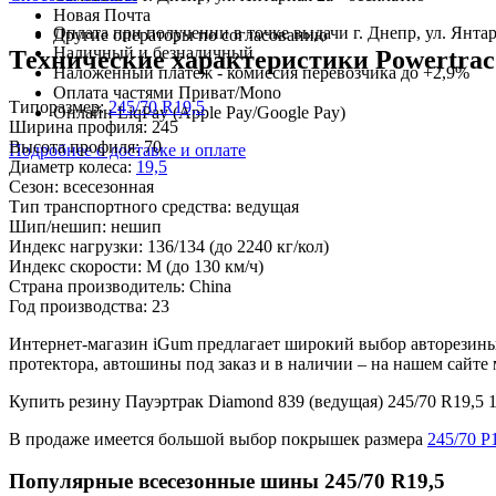
Новая Почта
Оплата при получении в точке выдачи г. Днепр, ул. Янтар
Другие операторы по согласованию
Наличный и безналичный
Технические характеристики Powertrac 
Наложенный платеж - комиссия перевозчика до +2,9%
Оплата частями Приват/Mono
Типоразмер:
245/70 R19,5
Онлайн LiqPay (Apple Pay/Google Pay)
Ширина профиля:
245
Высота профиля:
70
Подробнее о доставке и оплате
Диаметр колеса:
19,5
Сезон:
всесезонная
Тип транспортного средства:
ведущая
Шип/нешип:
нешип
Индекс нагрузки:
136/134
(до 2240 кг/кол)
Индекс скорости:
M
(до 130 км/ч)
Страна производитель:
China
Год производства:
23
Интернет-магазин iGum предлагает широкий выбор авторезины 
протектора, автошины под заказ и в наличии – на нашем сайт
Купить резину Пауэртрак Diamond 839 (ведущая) 245/70 R19,
В продаже имеется большой выбор покрышек размера
245/70 Р
Популярные всесезонные шины 245/70 R19,5