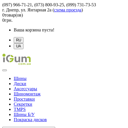
(097) 966-71-21, (073) 800-93-25, (099) 731-73-53
г. Днепр, ул. Янтарная 2а
(
схема проезда
)
0
товар(ов)
0
грн.
Ваша корзина пуста!
RU
UA
Шины
Диски
Аксессуары
Шиномонтаж
Проставки
Секретки
TMPS
Шины Б/У
Покраска дисков