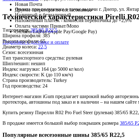
Новая Почта
Оплата при получении в точке выдачи г. Днепр, ул. Янтар
Другие операторы по согласованию
Наличный и безналичный
Технические характеристики Pirelli R02 
Наложенный платеж - комиссия перевозчика до +2,9%
Оплата частями Приват/Mono
Типоразмер:
385/65 R22,5
Онлайн LiqPay (Apple Pay/Google Pay)
Ширина профиля:
385
Высота профиля:
65
Подробнее о доставке и оплате
Диаметр колеса:
22,5
Сезон:
всесезонная
Тип транспортного средства:
рулевая
Шип/нешип:
нешип
Индекс нагрузки:
164
(до 5000 кг/кол)
Индекс скорости:
K
(до 110 км/ч)
Страна производитель:
Turkey
Год производства:
24
Интернет-магазин iGum предлагает широкий выбор авторезины 
протектора, автошины под заказ и в наличии – на нашем сайт
Купить резину Пирелли R02 Pro Fuel Steer (рулевая) 385/65 
В продаже имеется большой выбор покрышек размера
385/65 Р
Популярные всесезонные шины 385/65 R22,5