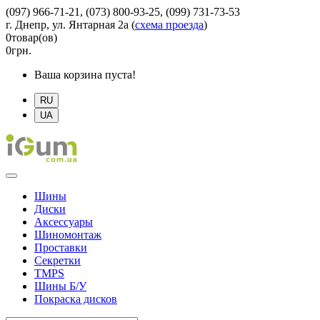
(097) 966-71-21, (073) 800-93-25, (099) 731-73-53
г. Днепр, ул. Янтарная 2а
(
схема проезда
)
0
товар(ов)
0
грн.
Ваша корзина пуста!
RU
UA
Шины
Диски
Аксессуары
Шиномонтаж
Проставки
Секретки
TMPS
Шины Б/У
Покраска дисков