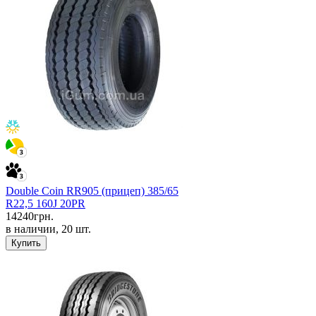
Double Coin RR905 (прицеп) 385/65
R22,5 160J 20PR
14240
грн.
в наличии, 20 шт.
Купить