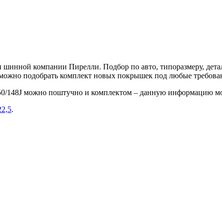
шинной компании Пирелли. Подбор по авто, типоразмеру, детал
е можно подобрать комплект новых покрышек под любые требова
150/148J можно поштучно и комплектом – данную информацию мо
22,5
.