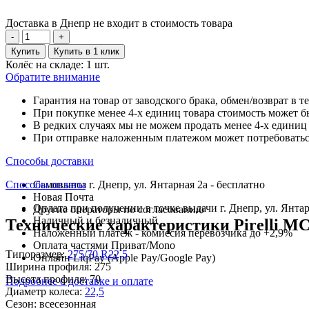
Доставка в Днепр не входит в стоимость товара
-
+
Купить
Купить в 1 клик
Колёс на складе: 1 шт.
Обратите внимание
Гарантия на товар от заводского брака, обмен/возврат в т
При покупке менее 4-х единиц товара стоимость может б
В редких случаях мы не можем продать менее 4-х единиц 
При отправке наложенным платежом может потребоваться
Способы доставки
Способы оплаты
Самовывоз г. Днепр, ул. Янтарная 2а - бесплатно
Новая Почта
Оплата при получении в точке выдачи г. Днепр, ул. Янтар
Другие операторы по согласованию
Наличный и безналичный
Технические характеристики Pirelli MC 
Наложенный платеж - комиссия перевозчика до +2,9%
Оплата частями Приват/Mono
Типоразмер:
275/70 R22,5
Онлайн LiqPay (Apple Pay/Google Pay)
Ширина профиля:
275
Высота профиля:
70
Подробнее о доставке и оплате
Диаметр колеса:
22,5
Сезон:
всесезонная