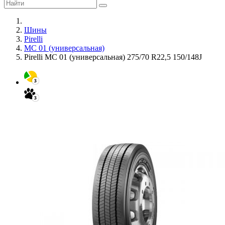
Шины
Pirelli
MC 01 (универсальная)
Pirelli MC 01 (универсальная) 275/70 R22,5 150/148J