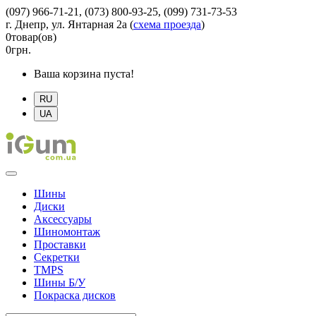
(097) 966-71-21, (073) 800-93-25, (099) 731-73-53
г. Днепр, ул. Янтарная 2а
(
схема проезда
)
0
товар(ов)
0
грн.
Ваша корзина пуста!
RU
UA
Шины
Диски
Аксессуары
Шиномонтаж
Проставки
Секретки
TMPS
Шины Б/У
Покраска дисков