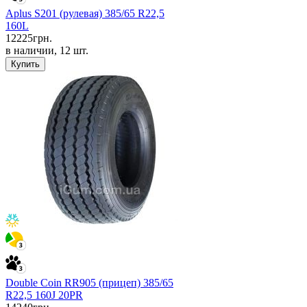
Aplus S201 (рулевая) 385/65 R22,5
160L
12225
грн.
в наличии, 12 шт.
Купить
Double Coin RR905 (прицеп) 385/65
R22,5 160J 20PR