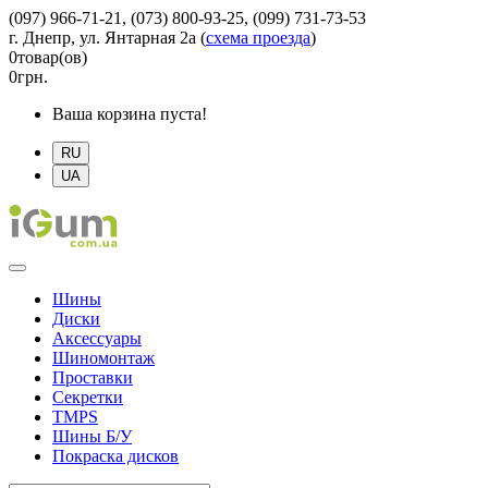
(097) 966-71-21, (073) 800-93-25, (099) 731-73-53
г. Днепр, ул. Янтарная 2а
(
схема проезда
)
0
товар(ов)
0
грн.
Ваша корзина пуста!
RU
UA
Шины
Диски
Аксессуары
Шиномонтаж
Проставки
Секретки
TMPS
Шины Б/У
Покраска дисков