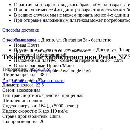
Гарантия на товар от заводского брака, обмен/возврат в т
При покупке менее 4-х единиц товара стоимость может б
В редких случаях мы не можем продать менее 4-х единиц 
При отправке наложенным платежом может потребоваться
Способы доставки
Способы оплаты
Самовывоз г. Днепр, ул. Янтарная 2а - бесплатно
Новая Почта
Оплата при получении в точке выдачи г. Днепр, ул. Янтар
Другие операторы по согласованию
Наличный и безналичный
Технические характеристики Petlas NZ3
Наложенный платеж - комиссия перевозчика до +2,9%
Оплата частями Приват/Mono
Типоразмер:
385/65 R22,5
Онлайн LiqPay (Apple Pay/Google Pay)
Ширина профиля:
385
Высота профиля:
65
Подробнее о доставке и оплате
Диаметр колеса:
22,5
Сезон:
всесезонная
Тип транспортного средства:
прицепная
Шип/нешип:
нешип
Индекс нагрузки:
164
(до 5000 кг/кол)
Индекс скорости:
K
(до 110 км/ч)
Страна производитель:
China
Год производства:
26