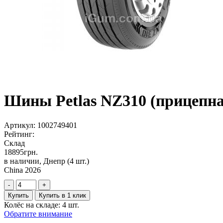
Шины Petlas NZ310 (прицепная
Артикул:
1002749401
Рейтинг:
Склад
18895
грн.
в наличии, Днепр
(4 шт.)
China 2026
-
+
Купить
Купить в 1 клик
Колёс на складе: 4 шт.
Обратите внимание