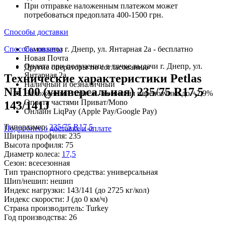
При отправке наложенным платежом может
потребоваться предоплата 400-1500 грн.
Способы доставки
Способы оплаты
Самовывоз г. Днепр, ул. Янтарная 2а - бесплатно
Новая Почта
Оплата при получении в точке выдачи г. Днепр, ул.
Другие операторы по согласованию
Янтарная 2а
Технические характеристики Petlas
Наличный и безналичный
NH100 (универсальная) 235/75 R17,5
Наложенный платеж - комиссия перевозчика до +2,9%
Оплата частями Приват/Mono
143/141J
Онлайн LiqPay (Apple Pay/Google Pay)
Типоразмер:
235/75 R17,5
Подробнее о доставке и оплате
Ширина профиля:
235
Высота профиля:
75
Диаметр колеса:
17,5
Сезон:
всесезонная
Тип транспортного средства:
универсальная
Шип/нешип:
нешип
Индекс нагрузки:
143/141
(до 2725 кг/кол)
Индекс скорости:
J
(до 0 км/ч)
Страна производитель:
Turkey
Год производства:
26