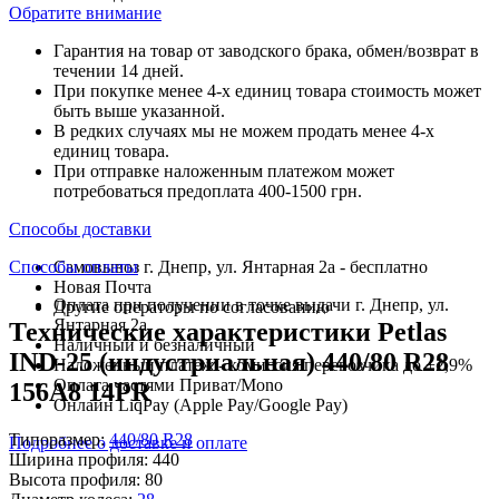
Обратите внимание
Гарантия на товар от заводского брака, обмен/возврат в
течении 14 дней.
При покупке менее 4-х единиц товара стоимость может
быть выше указанной.
В редких случаях мы не можем продать менее 4-х
единиц товара.
При отправке наложенным платежом может
потребоваться предоплата 400-1500 грн.
Способы доставки
Способы оплаты
Самовывоз г. Днепр, ул. Янтарная 2а - бесплатно
Новая Почта
Оплата при получении в точке выдачи г. Днепр, ул.
Другие операторы по согласованию
Янтарная 2а
Технические характеристики Petlas
Наличный и безналичный
IND-25 (индустриальная) 440/80 R28
Наложенный платеж - комиссия перевозчика до +2,9%
Оплата частями Приват/Mono
156A8 14PR
Онлайн LiqPay (Apple Pay/Google Pay)
Типоразмер:
440/80 R28
Подробнее о доставке и оплате
Ширина профиля:
440
Высота профиля:
80