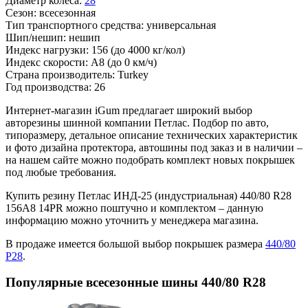
Диаметр колеса:
28
Сезон:
всесезонная
Тип транспортного средства:
универсальная
Шип/нешип:
нешип
Индекс нагрузки:
156
(до 4000 кг/кол)
Индекс скорости:
A8
(до 0 км/ч)
Страна производитель:
Turkey
Год производства:
26
Интернет-магазин iGum предлагает широкий выбор
авторезины шинной компании Петлас. Подбор по авто,
типоразмеру, детальное описание технических характеристик
и фото дизайна протектора, автошины под заказ и в наличии –
на нашем сайте можно подобрать комплект новых покрышек
под любые требования.
Купить резину Петлас ИНД-25 (индустриальная) 440/80 R28
156A8 14PR можно поштучно и комплектом – данную
информацию можно уточнить у менеджера магазина.
В продаже имеется большой выбор покрышек размера
440/80
Р28
.
Популярные всесезонные шины 440/80 R28