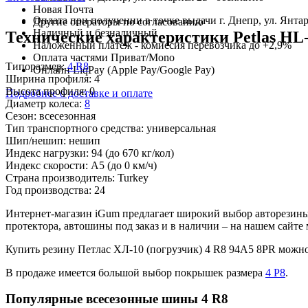
Новая Почта
Оплата при получении в точке выдачи г. Днепр, ул. Янтар
Другие операторы по согласованию
Наличный и безналичный
Технические характеристики Petlas HL-
Наложенный платеж - комиссия перевозчика до +2,9%
Оплата частями Приват/Mono
Типоразмер:
4 R8
Онлайн LiqPay (Apple Pay/Google Pay)
Ширина профиля:
4
Высота профиля:
0
Подробнее о доставке и оплате
Диаметр колеса:
8
Сезон:
всесезонная
Тип транспортного средства:
универсальная
Шип/нешип:
нешип
Индекс нагрузки:
94
(до 670 кг/кол)
Индекс скорости:
A5
(до 0 км/ч)
Страна производитель:
Turkey
Год производства:
24
Интернет-магазин iGum предлагает широкий выбор авторезины 
протектора, автошины под заказ и в наличии – на нашем сайт
Купить резину Петлас ХЛ-10 (погрузчик) 4 R8 94A5 8PR можн
В продаже имеется большой выбор покрышек размера
4 Р8
.
Популярные всесезонные шины 4 R8