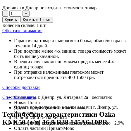
Доставка в Днепр не входит в стоимость товара
-
+
Купить
Купить в 1 клик
Колёс на складе: 1 шт.
Обратите внимание
Гарантия на товар от заводского брака, обмен/возврат в
течении 14 дней.
При покупке менее 4-х единиц товара стоимость может
быть выше указанной.
В редких случаях мы не можем продать менее 4-х
единиц товара.
При отправке наложенным платежом может
потребоваться предоплата 400-1500 грн.
Способы доставки
Способы оплаты
Самовывоз г. Днепр, ул. Янтарная 2а - бесплатно
Новая Почта
Оплата при получении в точке выдачи г. Днепр, ул.
Другие операторы по согласованию
Янтарная 2а
Технические характеристики Ozka
Наличный и безналичный
KNK50 (с/х) 16,9 R38 145A6 10PR
Наложенный платеж - комиссия перевозчика до +2,9%
Оплата частями Приват/Mono