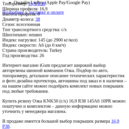
Онлайн LiqPay (Apple Pay/Google Pay)
Типоразмер:
16,9 R38
Ширина профиля:
16,9
Подробнее о доставке и оплате
Высота профиля:
0
Диаметр колеса:
38
Сезон:
всесезонная
Тип транспортного средства:
с/х
Шип/нешип:
нешип
Индекс нагрузки:
145
(до 2900 кг/кол)
Индекс скорости:
A6
(до 0 км/ч)
Страна производитель:
Turkey
Год производства:
26
Интернет-магазин iGum предлагает широкий выбор
авторезины шинной компании Озка. Подбор по авто,
типоразмеру, детальное описание технических характеристик
и фото дизайна протектора, автошины под заказ и в наличии –
на нашем сайте можно подобрать комплект новых покрышек
под любые требования.
Купить резину Озка KNK50 (с/х) 16,9 R38 145A6 10PR можно
поштучно и комплектом – данную информацию можно
уточнить у менеджера магазина.
В продаже имеется большой выбор покрышек размера
16,9
Р38
.