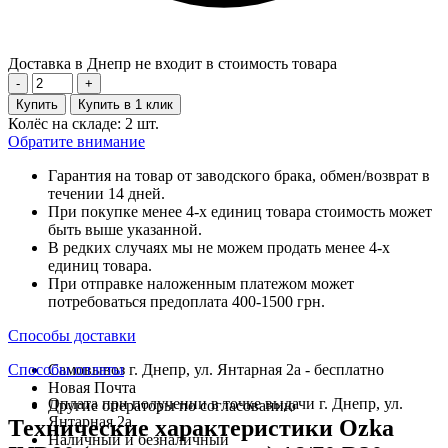
Доставка в Днепр не входит в стоимость товара
-
+
Купить
Купить в 1 клик
Колёс на складе: 2 шт.
Обратите внимание
Гарантия на товар от заводского брака, обмен/возврат в
течении 14 дней.
При покупке менее 4-х единиц товара стоимость может
быть выше указанной.
В редких случаях мы не можем продать менее 4-х
единиц товара.
При отправке наложенным платежом может
потребоваться предоплата 400-1500 грн.
Способы доставки
Способы оплаты
Самовывоз г. Днепр, ул. Янтарная 2а - бесплатно
Новая Почта
Оплата при получении в точке выдачи г. Днепр, ул.
Другие операторы по согласованию
Янтарная 2а
Технические характеристики Ozka
Наличный и безналичный