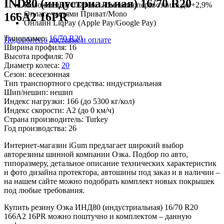
IND80 (индустриальная) 16/70 R20
Наложенный платеж - комиссия перевозчика до +2,9%
Оплата частями Приват/Mono
166A2 16PR
Онлайн LiqPay (Apple Pay/Google Pay)
Типоразмер:
16/70 R20
Подробнее о доставке и оплате
Ширина профиля:
16
Высота профиля:
70
Диаметр колеса:
20
Сезон:
всесезонная
Тип транспортного средства:
индустриальная
Шип/нешип:
нешип
Индекс нагрузки:
166
(до 5300 кг/кол)
Индекс скорости:
A2
(до 0 км/ч)
Страна производитель:
Turkey
Год производства:
26
Интернет-магазин iGum предлагает широкий выбор
авторезины шинной компании Озка. Подбор по авто,
типоразмеру, детальное описание технических характеристик
и фото дизайна протектора, автошины под заказ и в наличии –
на нашем сайте можно подобрать комплект новых покрышек
под любые требования.
Купить резину Озка ИНД80 (индустриальная) 16/70 R20
166A2 16PR можно поштучно и комплектом – данную