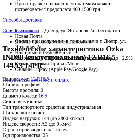
При отправке наложенным платежом может
потребоваться предоплата 400-1500 грн.
Способы доставки
Способы оплаты
Самовывоз г. Днепр, ул. Янтарная 2а - бесплатно
Новая Почта
Оплата при получении в точке выдачи г. Днепр, ул.
Другие операторы по согласованию
Янтарная 2а
Технические характеристики Ozka
Наличный и безналичный
IND80 (индустриальная) 12 R16,5
Наложенный платеж - комиссия перевозчика до +2,9%
Оплата частями Приват/Mono
144A3 14PR
Онлайн LiqPay (Apple Pay/Google Pay)
Типоразмер:
12 R16,5
Подробнее о доставке и оплате
Ширина профиля:
12
Высота профиля:
0
Диаметр колеса:
16,5
Сезон:
всесезонная
Тип транспортного средства:
индустриальная
Шип/нешип:
нешип
Индекс нагрузки:
144
(до 2800 кг/кол)
Индекс скорости:
A3
(до 0 км/ч)
Страна производитель:
Turkey
Год производства:
25