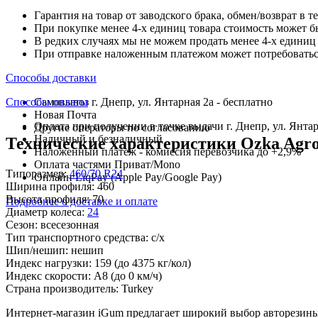
Гарантия на товар от заводского брака, обмен/возврат в т
При покупке менее 4-х единиц товара стоимость может б
В редких случаях мы не можем продать менее 4-х единиц 
При отправке наложенным платежом может потребоваться
Способы доставки
Способы оплаты
Самовывоз г. Днепр, ул. Янтарная 2а - бесплатно
Новая Почта
Оплата при получении в точке выдачи г. Днепр, ул. Янтар
Другие операторы по согласованию
Наличный и безналичный
Технические характеристики Ozka Agro1
Наложенный платеж - комиссия перевозчика до +2,9%
Оплата частями Приват/Mono
Типоразмер:
460/70 R24
Онлайн LiqPay (Apple Pay/Google Pay)
Ширина профиля:
460
Высота профиля:
70
Подробнее о доставке и оплате
Диаметр колеса:
24
Сезон:
всесезонная
Тип транспортного средства:
с/х
Шип/нешип:
нешип
Индекс нагрузки:
159
(до 4375 кг/кол)
Индекс скорости:
A8
(до 0 км/ч)
Страна производитель:
Turkey
Интернет-магазин iGum предлагает широкий выбор авторезины 