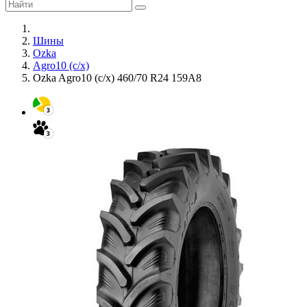
Шины
Ozka
Agro10 (с/х)
Ozka Agro10 (с/х) 460/70 R24 159A8