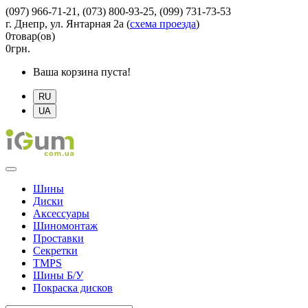
(097) 966-71-21, (073) 800-93-25, (099) 731-73-53
г. Днепр, ул. Янтарная 2а
(
схема проезда
)
0
товар(ов)
0
грн.
Ваша корзина пуста!
RU
UA
Шины
Диски
Аксессуары
Шиномонтаж
Проставки
Секретки
TMPS
Шины Б/У
Покраска дисков