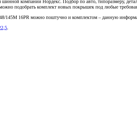
шинной компании Нордекс. Подбор по авто, типоразмеру, детал
е можно подобрать комплект новых покрышек под любые требова
5 148/145M 16PR можно поштучно и комплектом – данную информ
22,5
.