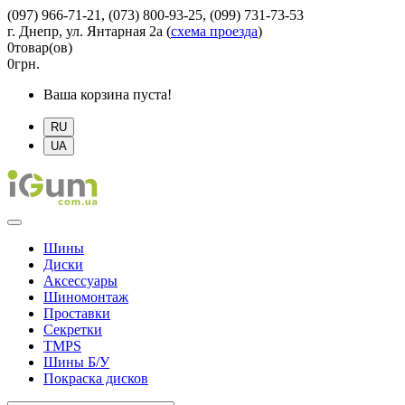
(097) 966-71-21, (073) 800-93-25, (099) 731-73-53
г. Днепр, ул. Янтарная 2а
(
схема проезда
)
0
товар(ов)
0
грн.
Ваша корзина пуста!
RU
UA
Шины
Диски
Аксессуары
Шиномонтаж
Проставки
Секретки
TMPS
Шины Б/У
Покраска дисков