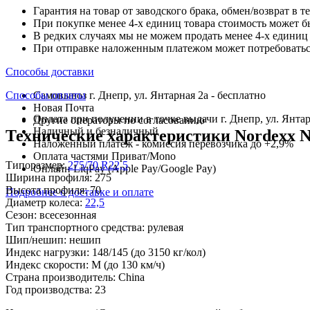
Гарантия на товар от заводского брака, обмен/возврат в т
При покупке менее 4-х единиц товара стоимость может б
В редких случаях мы не можем продать менее 4-х единиц 
При отправке наложенным платежом может потребоваться
Способы доставки
Способы оплаты
Самовывоз г. Днепр, ул. Янтарная 2а - бесплатно
Новая Почта
Оплата при получении в точке выдачи г. Днепр, ул. Янтар
Другие операторы по согласованию
Наличный и безналичный
Технические характеристики Nordexx NX
Наложенный платеж - комиссия перевозчика до +2,9%
Оплата частями Приват/Mono
Типоразмер:
275/70 R22,5
Онлайн LiqPay (Apple Pay/Google Pay)
Ширина профиля:
275
Высота профиля:
70
Подробнее о доставке и оплате
Диаметр колеса:
22,5
Сезон:
всесезонная
Тип транспортного средства:
рулевая
Шип/нешип:
нешип
Индекс нагрузки:
148/145
(до 3150 кг/кол)
Индекс скорости:
M
(до 130 км/ч)
Страна производитель:
China
Год производства:
23