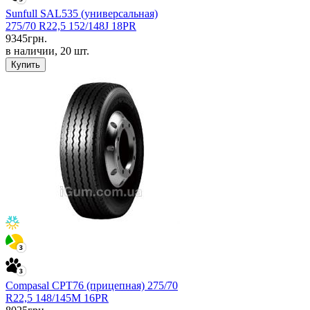
Sunfull SAL535 (универсальная)
275/70 R22,5 152/148J 18PR
9345
грн.
в наличии, 20 шт.
Купить
Compasal CPT76 (прицепная) 275/70
R22,5 148/145M 16PR