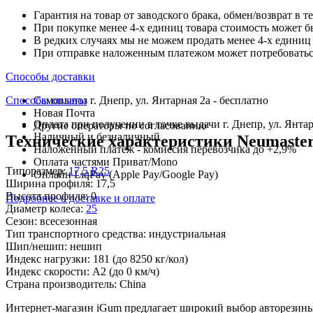
Гарантия на товар от заводского брака, обмен/возврат в т
При покупке менее 4-х единиц товара стоимость может б
В редких случаях мы не можем продать менее 4-х единиц 
При отправке наложенным платежом может потребоваться
Способы доставки
Способы оплаты
Самовывоз г. Днепр, ул. Янтарная 2а - бесплатно
Новая Почта
Оплата при получении в точке выдачи г. Днепр, ул. Янтар
Другие операторы по согласованию
Наличный и безналичный
Технические характеристики Neumaster
Наложенный платеж - комиссия перевозчика до +2,9%
Оплата частями Приват/Mono
Типоразмер:
17,5 R25
Онлайн LiqPay (Apple Pay/Google Pay)
Ширина профиля:
17,5
Высота профиля:
0
Подробнее о доставке и оплате
Диаметр колеса:
25
Сезон:
всесезонная
Тип транспортного средства:
индустриальная
Шип/нешип:
нешип
Индекс нагрузки:
181
(до 8250 кг/кол)
Индекс скорости:
A2
(до 0 км/ч)
Страна производитель:
China
Интернет-магазин iGum предлагает широкий выбор авторезины 