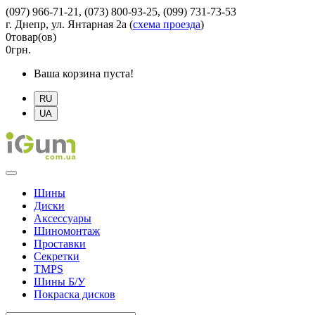
(097) 966-71-21, (073) 800-93-25, (099) 731-73-53
г. Днепр, ул. Янтарная 2а
(
схема проезда
)
0
товар(ов)
0
грн.
Ваша корзина пуста!
RU
UA
Шины
Диски
Аксессуары
Шиномонтаж
Проставки
Секретки
TMPS
Шины Б/У
Покраска дисков