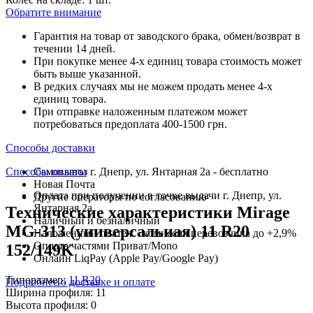
Обратите внимание
Гарантия на товар от заводского брака, обмен/возврат в
течении 14 дней.
При покупке менее 4-х единиц товара стоимость может
быть выше указанной.
В редких случаях мы не можем продать менее 4-х
единиц товара.
При отправке наложенным платежом может
потребоваться предоплата 400-1500 грн.
Способы доставки
Способы оплаты
Самовывоз г. Днепр, ул. Янтарная 2а - бесплатно
Новая Почта
Оплата при получении в точке выдачи г. Днепр, ул.
Другие операторы по согласованию
Янтарная 2а
Технические характеристики Mirage
Наличный и безналичный
MG-313 (универсальная) 11 R20
Наложенный платеж - комиссия перевозчика до +2,9%
Оплата частями Приват/Mono
152/149K
Онлайн LiqPay (Apple Pay/Google Pay)
Типоразмер:
11 R20
Подробнее о доставке и оплате
Ширина профиля:
11
Высота профиля:
0