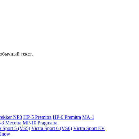
обычный текст.
rekker NP3
HP-5 Premitra
HP-6 Premitra
MA-1
3 Mecotra
MP-10 Pragmatra
a Sport 5 (VS5)
Victra Sport 6 (VS6)
Victra Sport EV
 Snow