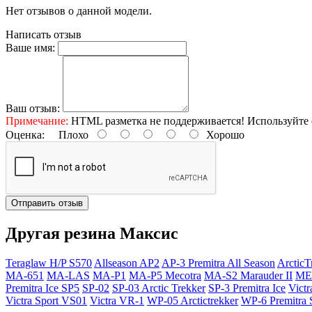
Нет отзывов о данной модели.
Написать отзыв
Ваше имя:
Ваш отзыв:
Примечание:
HTML разметка не поддерживается! Используйте 
Оценка:
Плохо
Хорошо
Отправить отзыв
Другая резина Максис
Teraglaw H/P S570
Allseason AP2
AP-3 Premitra All Season
ArcticT
MA-651
MA-LAS
MA-P1
MA-P5 Mecotra
MA-S2 Marauder II
ME-
Premitra Ice SP5
SP-02
SP-03 Arctic Trekker
SP-3 Premitra Ice
Victr
Victra Sport VS01
Victra VR-1
WP-05 Arctictrekker
WP-6 Premitra