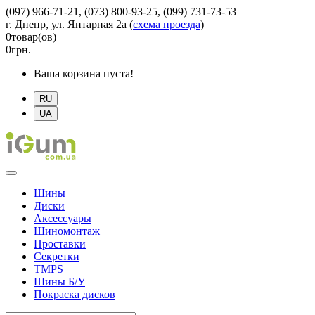
(097) 966-71-21, (073) 800-93-25, (099) 731-73-53
г. Днепр, ул. Янтарная 2а
(
схема проезда
)
0
товар(ов)
0
грн.
Ваша корзина пуста!
RU
UA
Шины
Диски
Аксессуары
Шиномонтаж
Проставки
Секретки
TMPS
Шины Б/У
Покраска дисков