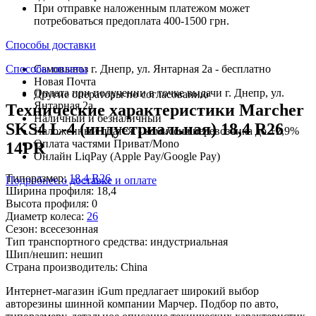
При отправке наложенным платежом может
потребоваться предоплата 400-1500 грн.
Способы доставки
Способы оплаты
Самовывоз г. Днепр, ул. Янтарная 2а - бесплатно
Новая Почта
Оплата при получении в точке выдачи г. Днепр, ул.
Другие операторы по согласованию
Янтарная 2а
Технические характеристики Marcher
Наличный и безналичный
SKS4 L-4 (индустриальная) 18,4 R26
Наложенный платеж - комиссия перевозчика до +2,9%
Оплата частями Приват/Mono
14PR
Онлайн LiqPay (Apple Pay/Google Pay)
Типоразмер:
18,4 R26
Подробнее о доставке и оплате
Ширина профиля:
18,4
Высота профиля:
0
Диаметр колеса:
26
Сезон:
всесезонная
Тип транспортного средства:
индустриальная
Шип/нешип:
нешип
Страна производитель:
China
Интернет-магазин iGum предлагает широкий выбор
авторезины шинной компании Марчер. Подбор по авто,