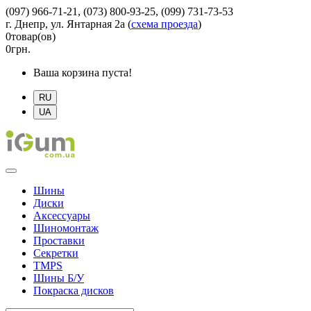
(097) 966-71-21, (073) 800-93-25, (099) 731-73-53
г. Днепр, ул. Янтарная 2а
(
схема проезда
)
0
товар(ов)
0
грн.
Ваша корзина пуста!
RU
UA
Шины
Диски
Аксессуары
Шиномонтаж
Проставки
Секретки
TMPS
Шины Б/У
Покраска дисков