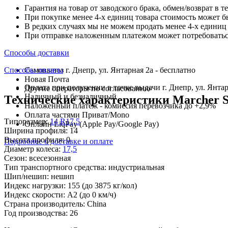
Гарантия на товар от заводского брака, обмен/возврат в т
При покупке менее 4-х единиц товара стоимость может б
В редких случаях мы не можем продать менее 4-х единиц 
При отправке наложенным платежом может потребоваться
Способы доставки
Способы оплаты
Самовывоз г. Днепр, ул. Янтарная 2а - бесплатно
Новая Почта
Оплата при получении в точке выдачи г. Днепр, ул. Янтар
Другие операторы по согласованию
Наличный и безналичный
Технические характеристики Marcher S
Наложенный платеж - комиссия перевозчика до +2,9%
Оплата частями Приват/Mono
Типоразмер:
14 R17,5
Онлайн LiqPay (Apple Pay/Google Pay)
Ширина профиля:
14
Высота профиля:
0
Подробнее о доставке и оплате
Диаметр колеса:
17,5
Сезон:
всесезонная
Тип транспортного средства:
индустриальная
Шип/нешип:
нешип
Индекс нагрузки:
155
(до 3875 кг/кол)
Индекс скорости:
A2
(до 0 км/ч)
Страна производитель:
China
Год производства:
26