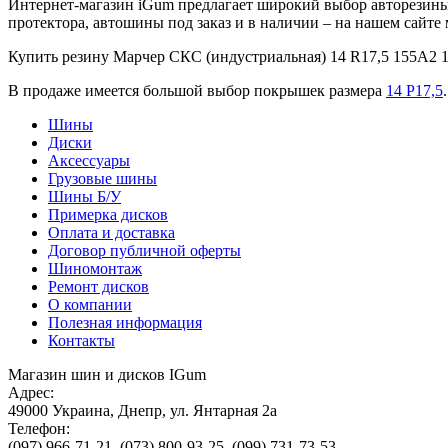
Интернет-магазин iGum предлагает широкий выбор авторезины 
протектора, автошины под заказ и в наличии – на нашем сайт
Купить резину Марчер СКС (индустриальная) 14 R17,5 155A2
В продаже имеется большой выбор покрышек размера
14 Р17,5
.
Шины
Диски
Аксессуары
Грузовые шины
Шины Б/У
Примерка дисков
Оплата и доставка
Договор публичной оферты
Шиномонтаж
Ремонт дисков
О компании
Полезная информация
Контакты
Магазин шин и дисков IGum
Адрес:
49000
Украина
,
Днепр
,
ул. Янтарная 2а
Телефон:
(097) 966-71-21
,
(073) 800-93-25
,
(099) 731-73-53