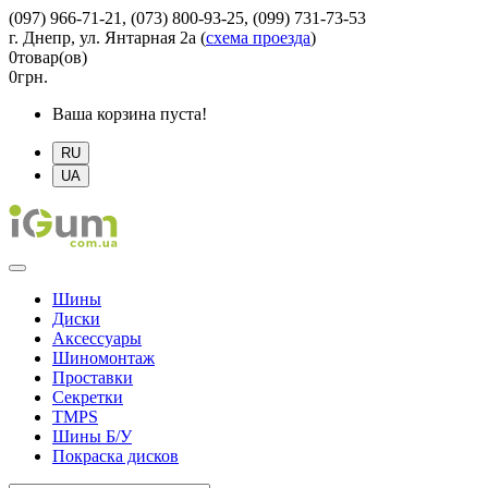
(097) 966-71-21, (073) 800-93-25, (099) 731-73-53
г. Днепр, ул. Янтарная 2а
(
схема проезда
)
0
товар(ов)
0
грн.
Ваша корзина пуста!
RU
UA
Шины
Диски
Аксессуары
Шиномонтаж
Проставки
Секретки
TMPS
Шины Б/У
Покраска дисков