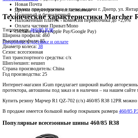
Новая Почта
Оплата при получении в точке выдачи г. Днепр, ул. Янтар
Другие операторы по согласованию
Наличный и безналичный
Технические характеристики Marcher R1
Наложенный платеж - комиссия перевозчика до +2,9%
Оплата частями Приват/Mono
Типоразмер:
460/85 R38
Онлайн LiqPay (Apple Pay/Google Pay)
Ширина профиля:
460
Высота профиля:
85
Подробнее о доставке и оплате
Диаметр колеса:
38
Сезон:
всесезонная
Тип транспортного средства:
с/х
Шип/нешип:
нешип
Страна производитель:
China
Год производства:
25
Интернет-магазин iGum предлагает широкий выбор авторезины 
протектора, автошины под заказ и в наличии – на нашем сайт
Купить резину Марчер R1 QZ-702 (с/х) 460/85 R38 12PR можн
В продаже имеется большой выбор покрышек размера
460/85 Р
Популярные всесезонные шины 460/85 R38