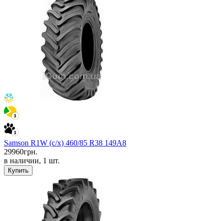
Samson R1W (с/х) 460/85 R38 149A8
29960
грн.
в наличии, 1 шт.
Купить