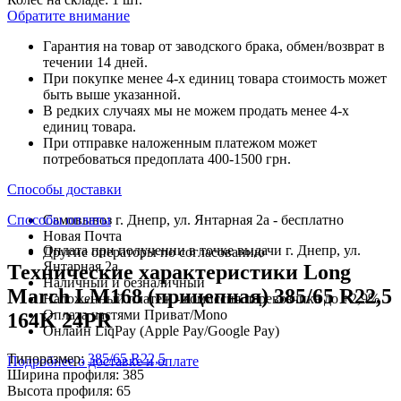
Обратите внимание
Гарантия на товар от заводского брака, обмен/возврат в
течении 14 дней.
При покупке менее 4-х единиц товара стоимость может
быть выше указанной.
В редких случаях мы не можем продать менее 4-х
единиц товара.
При отправке наложенным платежом может
потребоваться предоплата 400-1500 грн.
Способы доставки
Способы оплаты
Самовывоз г. Днепр, ул. Янтарная 2а - бесплатно
Новая Почта
Оплата при получении в точке выдачи г. Днепр, ул.
Другие операторы по согласованию
Янтарная 2а
Технические характеристики Long
Наличный и безналичный
March LM168 (прицепная) 385/65 R22,5
Наложенный платеж - комиссия перевозчика до +2,9%
Оплата частями Приват/Mono
164K 24PR
Онлайн LiqPay (Apple Pay/Google Pay)
Типоразмер:
385/65 R22,5
Подробнее о доставке и оплате
Ширина профиля:
385
Высота профиля:
65