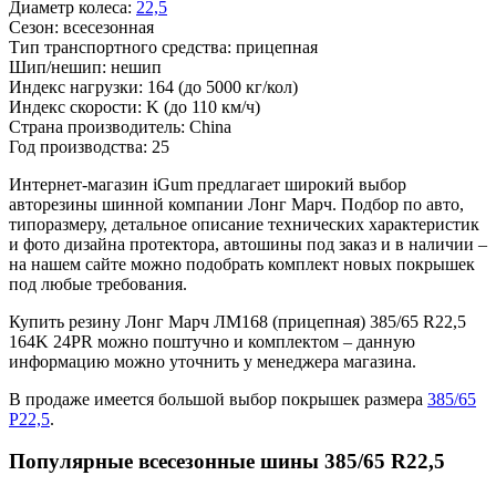
Диаметр колеса:
22,5
Сезон:
всесезонная
Тип транспортного средства:
прицепная
Шип/нешип:
нешип
Индекс нагрузки:
164
(до 5000 кг/кол)
Индекс скорости:
K
(до 110 км/ч)
Страна производитель:
China
Год производства:
25
Интернет-магазин iGum предлагает широкий выбор
авторезины шинной компании Лонг Марч. Подбор по авто,
типоразмеру, детальное описание технических характеристик
и фото дизайна протектора, автошины под заказ и в наличии –
на нашем сайте можно подобрать комплект новых покрышек
под любые требования.
Купить резину Лонг Марч ЛM168 (прицепная) 385/65 R22,5
164K 24PR можно поштучно и комплектом – данную
информацию можно уточнить у менеджера магазина.
В продаже имеется большой выбор покрышек размера
385/65
Р22,5
.
Популярные всесезонные шины 385/65 R22,5