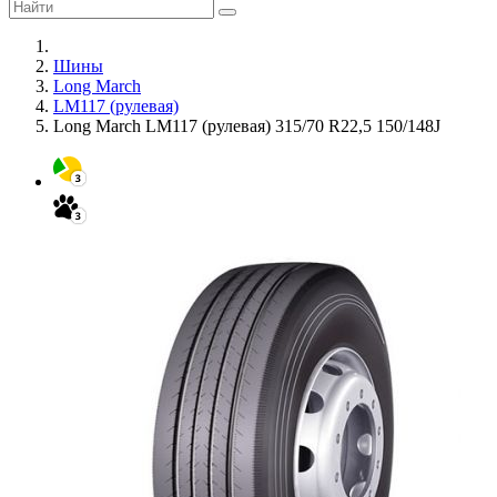
Шины
Long March
LM117 (рулевая)
Long March LM117 (рулевая) 315/70 R22,5 150/148J