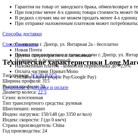
Гарантия на товар от заводского брака, обмен/возврат в т
При покупке менее 4-х единиц товара стоимость может б
В редких случаях мы не можем продать менее 4-х единиц 
При отправке наложенным платежом может потребоваться
Способы доставки
Способы оплаты
Самовывоз г. Днепр, ул. Янтарная 2а - бесплатно
Новая Почта
Оплата при получении в точке выдачи г. Днепр, ул. Янтар
Другие операторы по согласованию
Наличный и безналичный
Технические характеристики Long March
Наложенный платеж - комиссия перевозчика до +2,9%
Оплата частями Приват/Mono
Типоразмер:
315/70 R22,5
Онлайн LiqPay (Apple Pay/Google Pay)
Ширина профиля:
315
Высота профиля:
70
Подробнее о доставке и оплате
Диаметр колеса:
22,5
Сезон:
всесезонная
Тип транспортного средства:
рулевая
Шип/нешип:
нешип
Индекс нагрузки:
150/148
(до 3350 кг/кол)
Индекс скорости:
J
(до 0 км/ч)
Страна производитель:
China
Год производства:
24