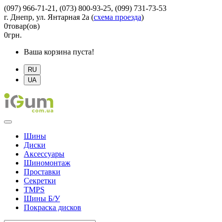
(097) 966-71-21, (073) 800-93-25, (099) 731-73-53
г. Днепр, ул. Янтарная 2а
(
схема проезда
)
0
товар(ов)
0
грн.
Ваша корзина пуста!
RU
UA
Шины
Диски
Аксессуары
Шиномонтаж
Проставки
Секретки
TMPS
Шины Б/У
Покраска дисков