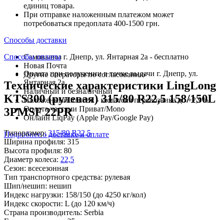
единиц товара.
При отправке наложенным платежом может
потребоваться предоплата 400-1500 грн.
Способы доставки
Способы оплаты
Самовывоз г. Днепр, ул. Янтарная 2а - бесплатно
Новая Почта
Оплата при получении в точке выдачи г. Днепр, ул.
Другие операторы по согласованию
Янтарная 2а
Технические характеристики LingLong
Наличный и безналичный
KTS300 (рулевая) 315/80 R22,5 158/150L
Наложенный платеж - комиссия перевозчика до +2,9%
Оплата частями Приват/Mono
3PMSF 22PR
Онлайн LiqPay (Apple Pay/Google Pay)
Типоразмер:
315/80 R22,5
Подробнее о доставке и оплате
Ширина профиля:
315
Высота профиля:
80
Диаметр колеса:
22,5
Сезон:
всесезонная
Тип транспортного средства:
рулевая
Шип/нешип:
нешип
Индекс нагрузки:
158/150
(до 4250 кг/кол)
Индекс скорости:
L
(до 120 км/ч)
Страна производитель:
Serbia