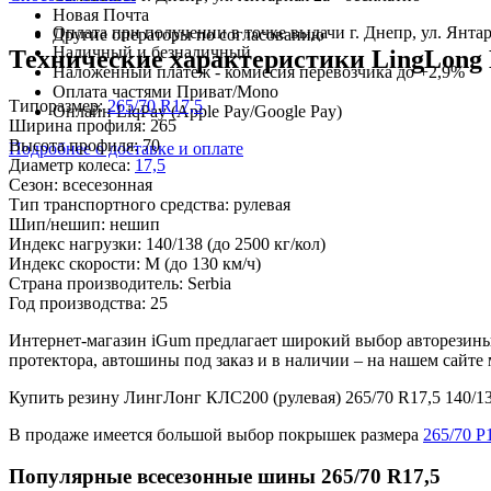
Новая Почта
Оплата при получении в точке выдачи г. Днепр, ул. Янтар
Другие операторы по согласованию
Наличный и безналичный
Технические характеристики LingLong 
Наложенный платеж - комиссия перевозчика до +2,9%
Оплата частями Приват/Mono
Типоразмер:
265/70 R17,5
Онлайн LiqPay (Apple Pay/Google Pay)
Ширина профиля:
265
Высота профиля:
70
Подробнее о доставке и оплате
Диаметр колеса:
17,5
Сезон:
всесезонная
Тип транспортного средства:
рулевая
Шип/нешип:
нешип
Индекс нагрузки:
140/138
(до 2500 кг/кол)
Индекс скорости:
M
(до 130 км/ч)
Страна производитель:
Serbia
Год производства:
25
Интернет-магазин iGum предлагает широкий выбор авторезины
протектора, автошины под заказ и в наличии – на нашем сайт
Купить резину ЛингЛонг КЛС200 (рулевая) 265/70 R17,5 140
В продаже имеется большой выбор покрышек размера
265/70 Р
Популярные всесезонные шины 265/70 R17,5