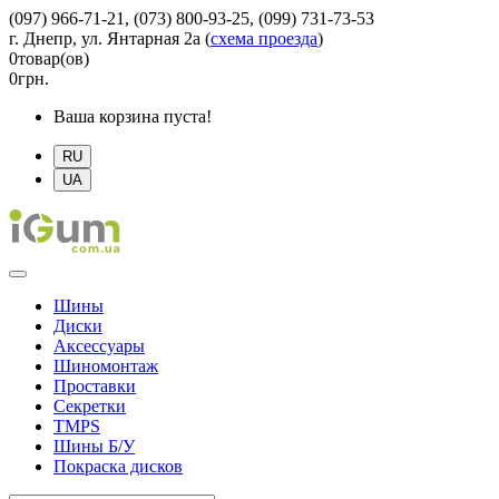
(097) 966-71-21, (073) 800-93-25, (099) 731-73-53
г. Днепр, ул. Янтарная 2а
(
схема проезда
)
0
товар(ов)
0
грн.
Ваша корзина пуста!
RU
UA
Шины
Диски
Аксессуары
Шиномонтаж
Проставки
Секретки
TMPS
Шины Б/У
Покраска дисков