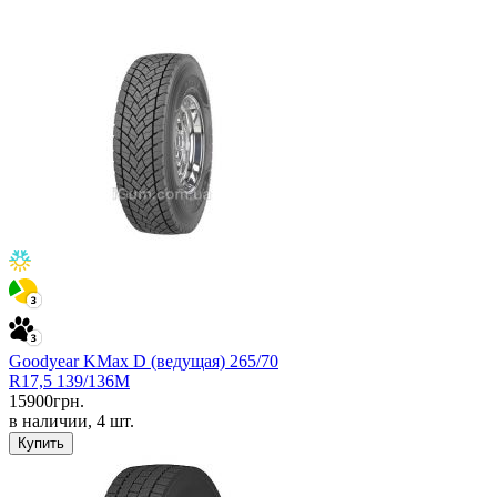
Goodyear KMax D (ведущая) 265/70
R17,5 139/136M
15900
грн.
в наличии, 4 шт.
Купить