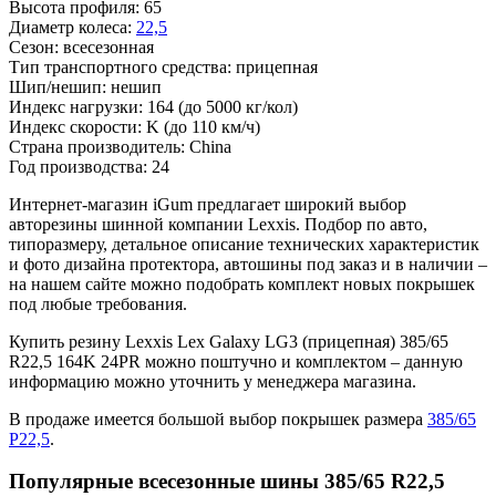
Высота профиля:
65
Диаметр колеса:
22,5
Сезон:
всесезонная
Тип транспортного средства:
прицепная
Шип/нешип:
нешип
Индекс нагрузки:
164
(до 5000 кг/кол)
Индекс скорости:
K
(до 110 км/ч)
Страна производитель:
China
Год производства:
24
Интернет-магазин iGum предлагает широкий выбор
авторезины шинной компании Lexxis. Подбор по авто,
типоразмеру, детальное описание технических характеристик
и фото дизайна протектора, автошины под заказ и в наличии –
на нашем сайте можно подобрать комплект новых покрышек
под любые требования.
Купить резину Lexxis Lex Galaxy LG3 (прицепная) 385/65
R22,5 164K 24PR можно поштучно и комплектом – данную
информацию можно уточнить у менеджера магазина.
В продаже имеется большой выбор покрышек размера
385/65
Р22,5
.
Популярные всесезонные шины 385/65 R22,5