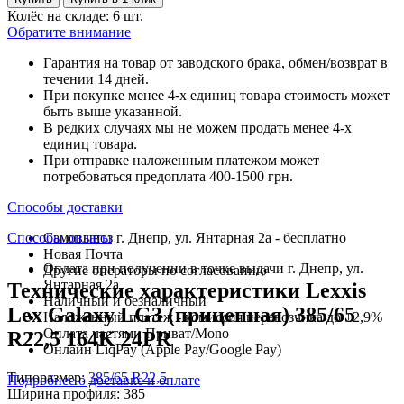
Колёс на складе: 6 шт.
Обратите внимание
Гарантия на товар от заводского брака, обмен/возврат в
течении 14 дней.
При покупке менее 4-х единиц товара стоимость может
быть выше указанной.
В редких случаях мы не можем продать менее 4-х
единиц товара.
При отправке наложенным платежом может
потребоваться предоплата 400-1500 грн.
Способы доставки
Способы оплаты
Самовывоз г. Днепр, ул. Янтарная 2а - бесплатно
Новая Почта
Оплата при получении в точке выдачи г. Днепр, ул.
Другие операторы по согласованию
Янтарная 2а
Технические характеристики Lexxis
Наличный и безналичный
Lex Galaxy LG3 (прицепная) 385/65
Наложенный платеж - комиссия перевозчика до +2,9%
Оплата частями Приват/Mono
R22,5 164K 24PR
Онлайн LiqPay (Apple Pay/Google Pay)
Типоразмер:
385/65 R22,5
Подробнее о доставке и оплате
Ширина профиля:
385