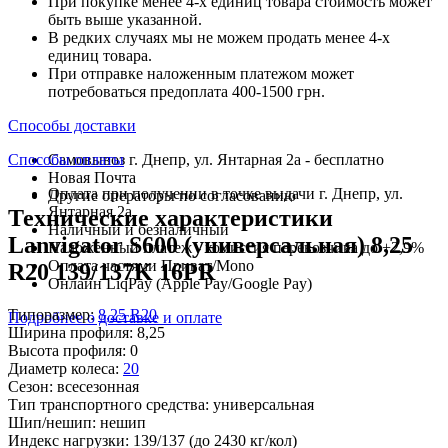
При покупке менее 4-х единиц товара стоимость может
быть выше указанной.
В редких случаях мы не можем продать менее 4-х
единиц товара.
При отправке наложенным платежом может
потребоваться предоплата 400-1500 грн.
Способы доставки
Способы оплаты
Самовывоз г. Днепр, ул. Янтарная 2а - бесплатно
Новая Почта
Оплата при получении в точке выдачи г. Днепр, ул.
Другие операторы по согласованию
Янтарная 2а
Технические характеристики
Наличный и безналичный
Lanvigator S600 (универсальная) 8,25
Наложенный платеж - комиссия перевозчика до +2,9%
Оплата частями Приват/Mono
R20 139/137K 16PR
Онлайн LiqPay (Apple Pay/Google Pay)
Типоразмер:
8,25 R20
Подробнее о доставке и оплате
Ширина профиля:
8,25
Высота профиля:
0
Диаметр колеса:
20
Сезон:
всесезонная
Тип транспортного средства:
универсальная
Шип/нешип:
нешип
Индекс нагрузки:
139/137
(до 2430 кг/кол)