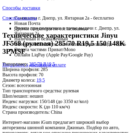
Способы доставки
Способы оплаты
Самовывоз г. Днепр, ул. Янтарная 2а - бесплатно
Новая Почта
Оплата при получении в точке выдачи г. Днепр, ул.
Другие операторы по согласованию
Янтарная 2а
Технические характеристики Jinyu
Наличный и безналичный
JF568 (рулевая) 285/70 R19,5 150/148K
Наложенный платеж - комиссия перевозчика до +2,9%
Оплата частями Приват/Mono
3PMSF
Онлайн LiqPay (Apple Pay/Google Pay)
Типоразмер:
285/70 R19,5
Подробнее о доставке и оплате
Ширина профиля:
285
Высота профиля:
70
Диаметр колеса:
19,5
Сезон:
всесезонная
Тип транспортного средства:
рулевая
Шип/нешип:
нешип
Индекс нагрузки:
150/148
(до 3350 кг/кол)
Индекс скорости:
K
(до 110 км/ч)
Страна производитель:
China
Интернет-магазин iGum предлагает широкий выбор
авторезины шинной компании Джинью. Подбор по авто,
типоразмеру, детальное описание технических характеристик