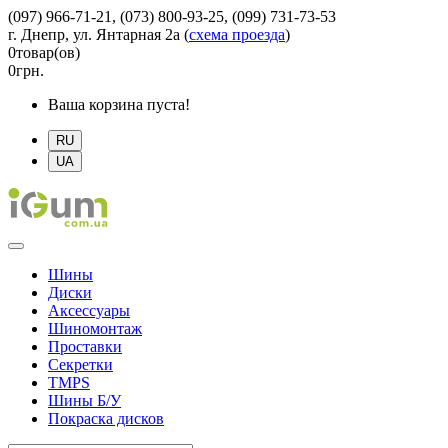
(097) 966-71-21, (073) 800-93-25, (099) 731-73-53
г. Днепр, ул. Янтарная 2а
(
схема проезда
)
0
товар(ов)
0
грн.
Ваша корзина пуста!
RU
UA
Шины
Диски
Аксессуары
Шиномонтаж
Проставки
Секретки
TMPS
Шины Б/У
Покраска дисков