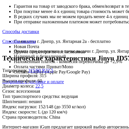
Гарантия на товар от заводского брака, обмен/возврат в т
При покупке менее 4-х единиц товара стоимость может б
В редких случаях мы не можем продать менее 4-х единиц 
При отправке наложенным платежом может потребоваться
Способы доставки
Способы оплаты
Самовывоз г. Днепр, ул. Янтарная 2а - бесплатно
Новая Почта
Оплата при получении в точке выдачи г. Днепр, ул. Янтар
Другие операторы по согласованию
Наличный и безналичный
Технические характеристики Jinyu JD57
Наложенный платеж - комиссия перевозчика до +2,9%
Оплата частями Приват/Mono
Типоразмер:
315/60 R22,5
Онлайн LiqPay (Apple Pay/Google Pay)
Ширина профиля:
315
Высота профиля:
60
Подробнее о доставке и оплате
Диаметр колеса:
22,5
Сезон:
всесезонная
Тип транспортного средства:
ведущая
Шип/нешип:
нешип
Индекс нагрузки:
152/148
(до 3550 кг/кол)
Индекс скорости:
L
(до 120 км/ч)
Страна производитель:
China
Интернет-магазин iGum предлагает широкий выбор авторезины