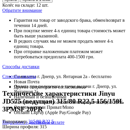
Колёс на складе: 12 шт.
Обратите внимание
Гарантия на товар от заводского брака, обмен/возврат в
течении 14 дней.
При покупке менее 4-х единиц товара стоимость может
быть выше указанной.
В редких случаях мы не можем продать менее 4-х
единиц товара.
При отправке наложенным платежом может
потребоваться предоплата 400-1500 грн.
Способы доставки
Способы оплаты
Самовывоз г. Днепр, ул. Янтарная 2а - бесплатно
Новая Почта
Оплата при получении в точке выдачи г. Днепр, ул.
Другие операторы по согласованию
Янтарная 2а
Технические характеристики Jinyu
Наличный и безналичный
JD575 (ведущая) 315/80 R22,5 156/150L
Наложенный платеж - комиссия перевозчика до +2,9%
Оплата частями Приват/Mono
3PMSF 20PR
Онлайн LiqPay (Apple Pay/Google Pay)
Типоразмер:
315/80 R22,5
Подробнее о доставке и оплате
Ширина профиля:
315