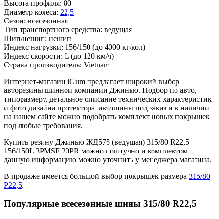
Высота профиля:
80
Диаметр колеса:
22,5
Сезон:
всесезонная
Тип транспортного средства:
ведущая
Шип/нешип:
нешип
Индекс нагрузки:
156/150
(до 4000 кг/кол)
Индекс скорости:
L
(до 120 км/ч)
Страна производитель:
Vietnam
Интернет-магазин iGum предлагает широкий выбор
авторезины шинной компании Джинью. Подбор по авто,
типоразмеру, детальное описание технических характеристик
и фото дизайна протектора, автошины под заказ и в наличии –
на нашем сайте можно подобрать комплект новых покрышек
под любые требования.
Купить резину Джинью ЖД575 (ведущая) 315/80 R22,5
156/150L 3PMSF 20PR можно поштучно и комплектом –
данную информацию можно уточнить у менеджера магазина.
В продаже имеется большой выбор покрышек размера
315/80
Р22,5
.
Популярные всесезонные шины 315/80 R22,5